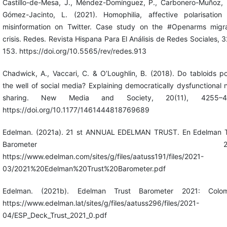
Castillo-de-Mesa, J., Méndez-Domínguez, P., Carbonero-Muñoz, 
Gómez-Jacinto, L. (2021). Homophilia, affective polarisation
misinformation on Twitter. Case study on the #Openarms migra
crisis. Redes. Revista Hispana Para El Análisis de Redes Sociales, 3
153. https://doi.org/10.5565/rev/redes.913
Chadwick, A., Vaccari, C. & O’Loughlin, B. (2018). Do tabloids p
the well of social media? Explaining democratically dysfunctional
sharing. New Media and Society, 20(11), 4255–42
https://doi.org/10.1177/1461444818769689
Edelman. (2021a). 21 st ANNUAL EDELMAN TRUST. En Edelman T
Barometer 2021
https://www.edelman.com/sites/g/files/aatuss191/files/2021-
03/2021%20Edelman%20Trust%20Barometer.pdf
Edelman. (2021b). Edelman Trust Barometer 2021: Colom
https://www.edelman.lat/sites/g/files/aatuss296/files/2021-
04/ESP_Deck_Trust_2021_0.pdf