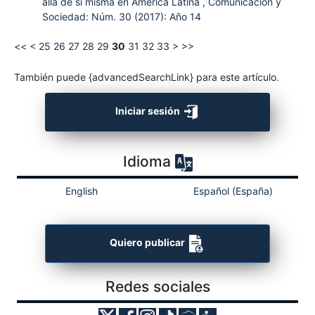
allá de sí misma en América Latina
,
Comunicación y
Sociedad: Núm. 30 (2017): Año 14
<<
<
25
26
27
28
29
30
31
32
33
>
>>
También puede {advancedSearchLink} para este artículo.
Iniciar sesión
Idioma
English
Español (España)
Quiero publicar
Redes sociales