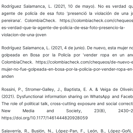
Rodríguez Salamanca, L. (2021, 10 de mayo). No es verdad qu
agente de policía de esa foto ‘presenció la violación de una j
pereirana’. ColombiaCheck. https://colombiacheck.com/chequeos
es-verdad-que-la-agente-de-policia-de-esa-foto-presencio-la-
violacion-de-una-joven
Rodríguez Salamanca, L. (2021, 4 de junio). De nuevo, esta mujer n
golpeada en Bosa por la Policía por ‘vender ropa en un and
ColombiaCheck. https://colombiacheck.com/chequeos/de-nuevo-e
mujer-no-fue-golpeada-en-bosa-por-la-policia-por-vender-ropa-en
anden
Rossini, P., Stromer-Galley, J., Baptista, E. A. & Veiga de Oliveir
(2021). Dysfunctional information sharing on WhatsApp and Faceb
The role of political talk, cross-cutting exposure and social correct
New Media and Society, 23(8), 2430–24
https://doi.org/10.1177/1461444820928059
Salaverría, R., Buslón, N., López-Pan, F., León, B., López-Goñi,