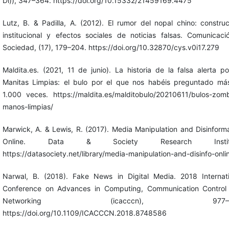
Di)), 347–364. https://doi.org/10.15332/21459169.4475
Lutz, B. & Padilla, A. (2012). El rumor del nopal chino: constru
institucional y efectos sociales de noticias falsas. Comunicaci
Sociedad, (17), 179–204. https://doi.org/10.32870/cys.v0i17.279
Maldita.es. (2021, 11 de junio). La historia de la falsa alerta pol
Manitas Limpias: el bulo por el que nos habéis preguntado má
1.000 veces. https://maldita.es/malditobulo/20210611/bulos-zomb
manos-limpias/
Marwick, A. & Lewis, R. (2017). Media Manipulation and Disinform
Online. Data & Society Research Institu
https://datasociety.net/library/media-manipulation-and-disinfo-onli
Narwal, B. (2018). Fake News in Digital Media. 2018 Internati
Conference on Advances in Computing, Communication Control
Networking (icacccn), 977–98
https://doi.org/10.1109/ICACCCN.2018.8748586