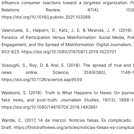
influence consumer reactions toward a targeted organization. Pu
Relations Review, 47(4), 10208
https://doi.org/10.1016/j.pubrev.2021.102088
Valenzuela, S., Halpern, D., Katz, J. E. & Miranda, J. P. (2019)
Paradox of Participation Versus Misinformation: Social Media, Poli
Engagement, and the Spread of Misinformation. Digital Journalism, 
802–823. https://doi.org/10.1080/21670811.2019.1623701
Vosoughi, S., Roy, D. & Aral, S. (2018). The spread of true and 
news online. Science, 359(6380), 1146–11
https://doi.org/10.1126/science.aap9559
Waisbord, S. (2018). Truth is What Happens to News: On journal
fake news, and post-truth. Journalism Studies, 19(13), 1866–1
https://doi.org/10.1080/1461670X.2018.1492881
Wardle, C. (2017, 14 de marzo). Noticias falsas. Es complicado. 
Draft. https://firstdraftnews.org/articles/noticias-falsas-es-complic