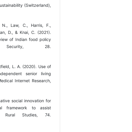
ustainability (Switzerland),
N., Law, C., Harris, F.,
an, D., & Knai, C. (2021).
iew of Indian food policy
ecurity, 28.
field, L. A. (2020). Use of
dependent senior living
dical Internet Research,
ative social innovation for
cal framework to assist
of Rural Studies, 74.