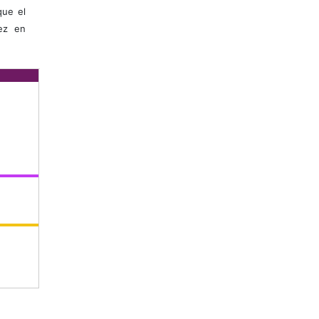
que el
vez en