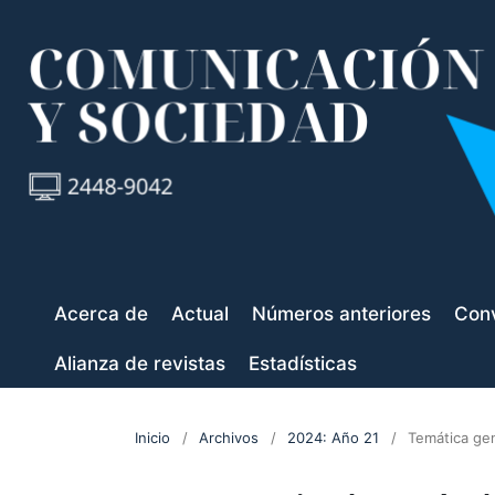
Acerca de
Actual
Números anteriores
Conv
Alianza de revistas
Estadísticas
Inicio
/
Archivos
/
2024: Año 21
/
Temática ge