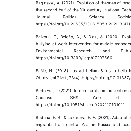
Baginskyi, A. (2021). Evolution of theories of reso
the second half of the XX century. National Tech
Journal. Political Science. Soci
https://doi.org/10.20535/2308-5053.2020.3(47
Baixauli, E., Beleña, Á., & Díaz, A. (2020). Eva
bullying at work intervention for middle manager
Environmental Research and Publi
https://doi.org/10.3390/ijerph17207566
Bašić, N. (2018). Ius ad bellum & ius in bello in 
Obnovljeni Zivot, 73(4). https://doi.org/10.31337
Bedoeva, I. (2021). Intercultural communication 
Caucasus. SHS Web of Con
https://doi.org/10.1051/shsconf/202110101011
Bedrina, E. B., & Lazareva, E. V. (2021). Adaptati
migrants from central Asia in Russia and coun