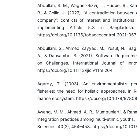
Abdullah, S. M., Wagner-Rizvi, T., Huque, R., Kan
R., & Collin, J. (2022). “A contradiction betwee
company”: conflicts of interest and institutional
implementing Article 5.3 in Bangladesh.
https://doi.org/10.1136/tobaccocontrol-2021-05
Abdullahi, S., Ahmed Zayyad, M., Yusuf, N., Bagiw
A., & Dansambo, B. (2021). Software Requireme
on Challenges. International Journal of Inno
https://doi.org/10.11113/ijic.v11n1.264
Agardy, T. (2003). An environmentalist’s pe
fisheries: the need for holistic approaches. In R
marine ecosystem. https://doi.org/10.1079/97
Awang, M. M., Ahmad, A. R., Mumpuniarti, & Rahma
integration practices among multi-ethnic youths. 
Sciences, 40(2), 454–458. https://doi.org/10.1016