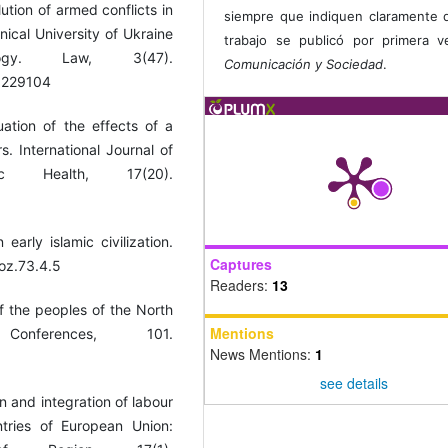
lution of armed conflicts in
siempre que indiquen claramente 
nical University of Ukraine
trabajo se publicó por primera 
ology. Law, 3(47).
Comunicación y Sociedad
.
).229104
luation of the effects of a
s. International Journal of
c Health, 17(20).
early islamic civilization.
Captures
/oz.73.4.5
Readers:
13
of the peoples of the North
Mentions
ferences, 101.
News Mentions:
1
see details
on and integration of labour
tries of European Union: