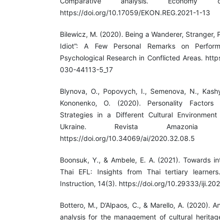
Comparative analysis. Economy 
https://doi.org/10.17059/EKON.REG.2021-1-13
Bilewicz, M. (2020). Being a Wanderer, Stranger,
Idiot”: A Few Personal Remarks on Perfor
Psychological Research in Conflicted Areas. http
030-44113-5_17
Blynova, O., Popovych, I., Semenova, N., Kashyr
Kononenko, O. (2020). Personality Factors
Strategies in a Different Cultural Environmen
Ukraine. Revista Amazonia In
https://doi.org/10.34069/ai/2020.32.08.5
Boonsuk, Y., & Ambele, E. A. (2021). Towards in
Thai EFL: Insights from Thai tertiary learners.
Instruction, 14(3). https://doi.org/10.29333/iji.20
Bottero, M., D’Alpaos, C., & Marello, A. (2020). 
analysis for the management of cultural heritag