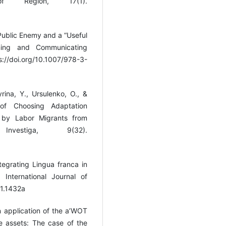
of Region, 17(1).
 Public Enemy and a “Useful
ming and Communicating
s://doi.org/10.1007/978-3-
ina, Y., Ursulenko, O., &
 of Choosing Adaptation
t by Labor Migrants from
vestiga, 9(32).
tegrating Lingua franca in
 International Journal of
21.1432a
An application of the a’WOT
e assets: The case of the