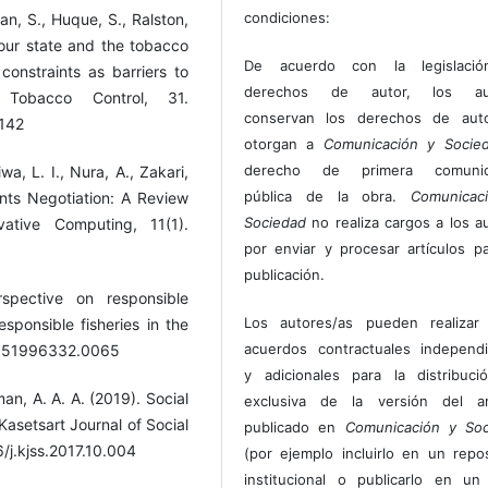
condiciones:
an, S., Huque, S., Ralston,
n our state and the tobacco
De acuerdo con la legislaci
 constraints as barriers to
derechos de autor, los au
 Tobacco Control, 31.
conservan los derechos de auto
7142
otorgan a
Comunicación y Socie
derecho de primera comunic
a, L. I., Nura, A., Zakari,
pública de la obra.
Comunicac
nts Negotiation: A Review
Sociedad
no realiza cargos a los a
vative Computing, 11(1).
por enviar y procesar artículos p
publicación.
rspective on responsible
Los autores/as pueden realizar 
esponsible fisheries in the
acuerdos contractuales independ
80851996332.0065
y adicionales para la distribuc
n, A. A. A. (2019). Social
exclusiva de la versión del art
Kasetsart Journal of Social
publicado en
Comunicación y Soc
/j.kjss.2017.10.004
(por ejemplo incluirlo en un repos
institucional o publicarlo en un 