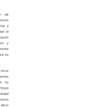
ón de
tores
ría y
dad
el
ación
ión y
utores
ara su
otros
ientes
ión no
ículo
iedad
itorio
libro)