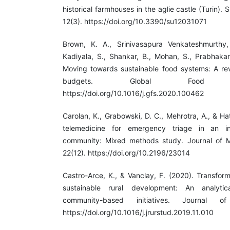
historical farmhouses in the aglie castle (Turin). S
12(3). https://doi.org/10.3390/su12031071
Brown, K. A., Srinivasapura Venkateshmurthy, 
Kadiyala, S., Shankar, B., Mohan, S., Prabhakar
Moving towards sustainable food systems: A rev
budgets. Global Food S
https://doi.org/10.1016/j.gfs.2020.100462
Carolan, K., Grabowski, D. C., Mehrotra, A., & Hat
telemedicine for emergency triage in an in
community: Mixed methods study. Journal of Me
22(12). https://doi.org/10.2196/23014
Castro-Arce, K., & Vanclay, F. (2020). Transform
sustainable rural development: An analyti
community-based initiatives. Journal 
https://doi.org/10.1016/j.jrurstud.2019.11.010