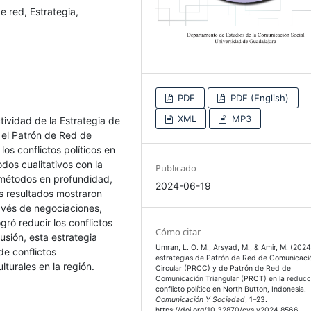
e red, Estrategia,
PDF
PDF (English)
XML
MP3
tividad de la Estrategia de
 el Patrón de Red de
os conflictos políticos en
dos cualitativos con la
Publicado
 métodos en profundidad,
2024-06-19
s resultados mostraron
avés de negociaciones,
gró reducir los conflictos
Cómo citar
lusión, esta estrategia
Umran, L. O. M., Arsyad, M., & Amir, M. (2024
de conflictos
estrategias de Patrón de Red de Comunicaci
ulturales en la región.
Circular (PRCC) y de Patrón de Red de
Comunicación Triangular (PRCT) en la reducc
conflicto político en North Button, Indonesia.
Comunicación Y Sociedad
, 1–23.
https://doi.org/10.32870/cys.v2024.8566