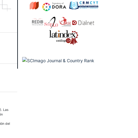
). Las
ón
ión del