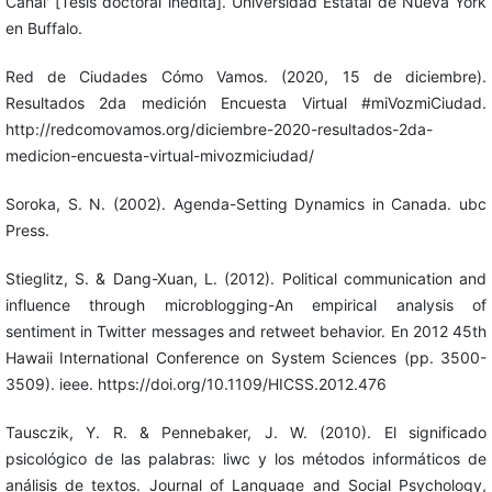
Canal' [Tesis doctoral inédita]. Universidad Estatal de Nueva York
en Buffalo.
Red de Ciudades Cómo Vamos. (2020, 15 de diciembre).
Resultados 2da medición Encuesta Virtual #miVozmiCiudad.
http://redcomovamos.org/diciembre-2020-resultados-2da-
medicion-encuesta-virtual-mivozmiciudad/
Soroka, S. N. (2002). Agenda-Setting Dynamics in Canada. ubc
Press.
Stieglitz, S. & Dang-Xuan, L. (2012). Political communication and
influence through microblogging-An empirical analysis of
sentiment in Twitter messages and retweet behavior. En 2012 45th
Hawaii International Conference on System Sciences (pp. 3500-
3509). ieee. https://doi.org/10.1109/HICSS.2012.476
Tausczik, Y. R. & Pennebaker, J. W. (2010). El significado
psicológico de las palabras: liwc y los métodos informáticos de
análisis de textos. Journal of Language and Social Psychology,