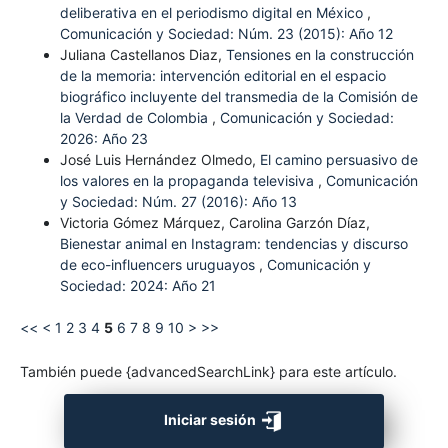
deliberativa en el periodismo digital en México
,
Comunicación y Sociedad: Núm. 23 (2015): Año 12
Juliana Castellanos Diaz,
Tensiones en la construcción
de la memoria: intervención editorial en el espacio
biográfico incluyente del transmedia de la Comisión de
la Verdad de Colombia
,
Comunicación y Sociedad:
2026: Año 23
José Luis Hernández Olmedo,
El camino persuasivo de
los valores en la propaganda televisiva
,
Comunicación
y Sociedad: Núm. 27 (2016): Año 13
Victoria Gómez Márquez, Carolina Garzón Díaz,
Bienestar animal en Instagram: tendencias y discurso
de eco-influencers uruguayos
,
Comunicación y
Sociedad: 2024: Año 21
<<
<
1
2
3
4
5
6
7
8
9
10
>
>>
También puede {advancedSearchLink} para este artículo.
Iniciar sesión