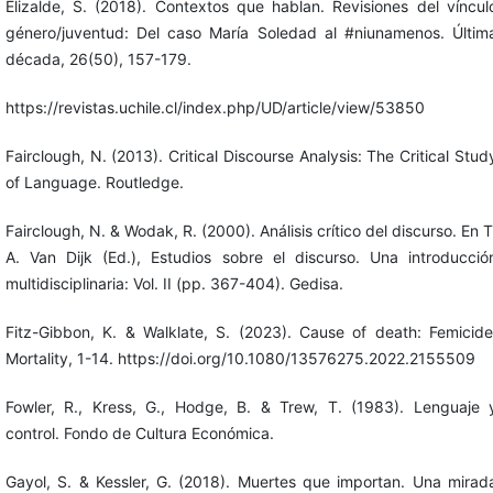
Elizalde, S. (2018). Contextos que hablan. Revisiones del víncul
género/juventud: Del caso María Soledad al #niunamenos. Últim
década, 26(50), 157-179.
https://revistas.uchile.cl/index.php/UD/article/view/53850
Fairclough, N. (2013). Critical Discourse Analysis: The Critical Stud
of Language. Routledge.
Fairclough, N. & Wodak, R. (2000). Análisis crítico del discurso. En T
A. Van Dijk (Ed.), Estudios sobre el discurso. Una introducció
multidisciplinaria: Vol. II (pp. 367-404). Gedisa.
Fitz-Gibbon, K. & Walklate, S. (2023). Cause of death: Femicide
Mortality, 1-14. https://doi.org/10.1080/13576275.2022.2155509
Fowler, R., Kress, G., Hodge, B. & Trew, T. (1983). Lenguaje 
control. Fondo de Cultura Económica.
Gayol, S. & Kessler, G. (2018). Muertes que importan. Una mirad