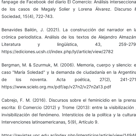
fanpage de Facebook del diario El Comercio: Análisis intersecciona
de los casos de Magaly Solier y Lorena Álvarez. Discurso 
Sociedad, 15(4), 722-743.
Benavides Bailón, J. (2021). La construcción del narrador en l
crónica periodística. Análisis de los textos de Alejandro Almazán
Literatura y lingüística, 43, 259-279
https://ediciones.ucsh.cl/index.php/lyl/article/view/2782
Bergman, M. & Szurmuk, M. (2006). Memoria, cuerpo y silencio: e
caso "María Soledad" y la demanda de ciudadanía en la Argentin
de los noventa. Acta poética, 27(2), 241-271
https://www.scielo.org.mx/pdf/ap/v27n2/v27n2a13.pdf
Cabrejo, F. M. (2016). Discursos sobre el feminicidio en la prens
escrita: El Comercio (2012) y Trome (2013): entre la visibilización 
invisibilización del fenómeno. Intersticios de la política y la cultura
Intervenciones latinoamericanas, 5(9), Artículo 9.
https://revistas.unc.edu.ar/index.php/intersticios/article/view/1494