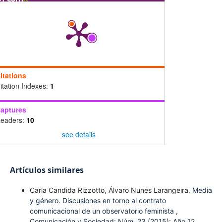
itations
itation Indexes:
1
aptures
eaders:
10
see details
Artículos similares
Carla Candida Rizzotto, Álvaro Nunes Larangeira,
Media
y género. Discusiones en torno al contrato
comunicacional de un observatorio feminista
,
Comunicación y Sociedad: Núm. 23 (2015): Año 12