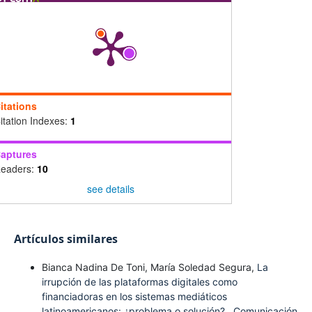
itations
itation Indexes:
1
aptures
eaders:
10
see details
Artículos similares
Bianca Nadina De Toni, María Soledad Segura,
La
irrupción de las plataformas digitales como
financiadoras en los sistemas mediáticos
latinoamericanos: ¿problema o solución?
,
Comunicación