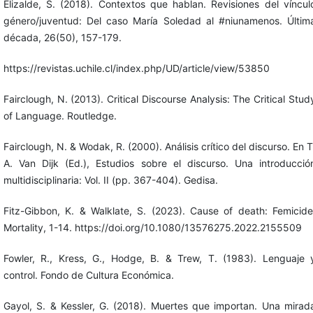
Elizalde, S. (2018). Contextos que hablan. Revisiones del víncul
género/juventud: Del caso María Soledad al #niunamenos. Últim
década, 26(50), 157-179.
https://revistas.uchile.cl/index.php/UD/article/view/53850
Fairclough, N. (2013). Critical Discourse Analysis: The Critical Stud
of Language. Routledge.
Fairclough, N. & Wodak, R. (2000). Análisis crítico del discurso. En T
A. Van Dijk (Ed.), Estudios sobre el discurso. Una introducció
multidisciplinaria: Vol. II (pp. 367-404). Gedisa.
Fitz-Gibbon, K. & Walklate, S. (2023). Cause of death: Femicide
Mortality, 1-14. https://doi.org/10.1080/13576275.2022.2155509
Fowler, R., Kress, G., Hodge, B. & Trew, T. (1983). Lenguaje 
control. Fondo de Cultura Económica.
Gayol, S. & Kessler, G. (2018). Muertes que importan. Una mirad