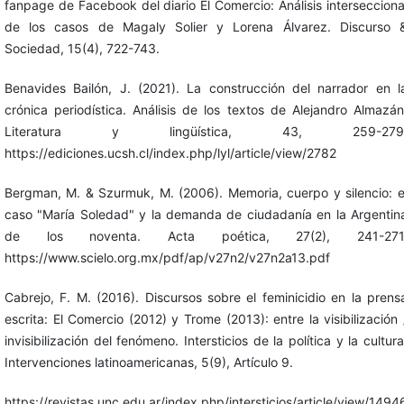
fanpage de Facebook del diario El Comercio: Análisis intersecciona
de los casos de Magaly Solier y Lorena Álvarez. Discurso 
Sociedad, 15(4), 722-743.
Benavides Bailón, J. (2021). La construcción del narrador en l
crónica periodística. Análisis de los textos de Alejandro Almazán
Literatura y lingüística, 43, 259-279
https://ediciones.ucsh.cl/index.php/lyl/article/view/2782
Bergman, M. & Szurmuk, M. (2006). Memoria, cuerpo y silencio: e
caso "María Soledad" y la demanda de ciudadanía en la Argentin
de los noventa. Acta poética, 27(2), 241-271
https://www.scielo.org.mx/pdf/ap/v27n2/v27n2a13.pdf
Cabrejo, F. M. (2016). Discursos sobre el feminicidio en la prens
escrita: El Comercio (2012) y Trome (2013): entre la visibilización 
invisibilización del fenómeno. Intersticios de la política y la cultura
Intervenciones latinoamericanas, 5(9), Artículo 9.
https://revistas.unc.edu.ar/index.php/intersticios/article/view/1494