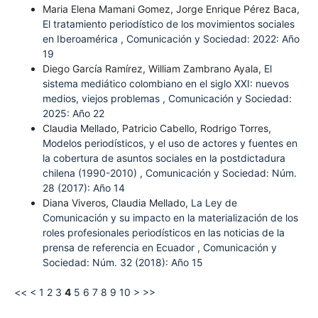
Maria Elena Mamani Gomez, Jorge Enrique Pérez Baca,
El tratamiento periodístico de los movimientos sociales
en Iberoamérica
,
Comunicación y Sociedad: 2022: Año
19
Diego García Ramírez, William Zambrano Ayala,
El
sistema mediático colombiano en el siglo XXI: nuevos
medios, viejos problemas
,
Comunicación y Sociedad:
2025: Año 22
Claudia Mellado, Patricio Cabello, Rodrigo Torres,
Modelos periodísticos, y el uso de actores y fuentes en
la cobertura de asuntos sociales en la postdictadura
chilena (1990-2010)
,
Comunicación y Sociedad: Núm.
28 (2017): Año 14
Diana Viveros, Claudia Mellado,
La Ley de
Comunicación y su impacto en la materialización de los
roles profesionales periodísticos en las noticias de la
prensa de referencia en Ecuador
,
Comunicación y
Sociedad: Núm. 32 (2018): Año 15
<<
<
1
2
3
4
5
6
7
8
9
10
>
>>