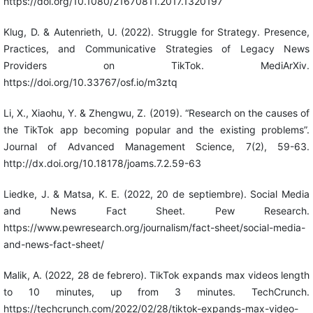
https://doi.org/10.1080/21670811.2017.1320197
Klug, D. & Autenrieth, U. (2022). Struggle for Strategy. Presence,
Practices, and Communicative Strategies of Legacy News
Providers on TikTok. MediArXiv.
https://doi.org/10.33767/osf.io/m3ztq
Li, X., Xiaohu, Y. & Zhengwu, Z. (2019). “Research on the causes of
the TikTok app becoming popular and the existing problems”.
Journal of Advanced Management Science, 7(2), 59-63.
http://dx.doi.org/10.18178/joams.7.2.59-63
Liedke, J. & Matsa, K. E. (2022, 20 de septiembre). Social Media
and News Fact Sheet. Pew Research.
https://www.pewresearch.org/journalism/fact-sheet/social-media-
and-news-fact-sheet/
Malik, A. (2022, 28 de febrero). TikTok expands max videos length
to 10 minutes, up from 3 minutes. TechCrunch.
https://techcrunch.com/2022/02/28/tiktok-expands-max-video-