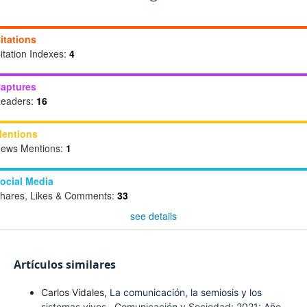
itations
itation Indexes:
4
aptures
eaders:
16
entions
ews Mentions:
1
ocial Media
hares, Likes & Comments:
33
see details
Artículos similares
Carlos Vidales,
La comunicación, la semiosis y los
sistemas vivos
,
Comunicación y Sociedad: 2021: Año