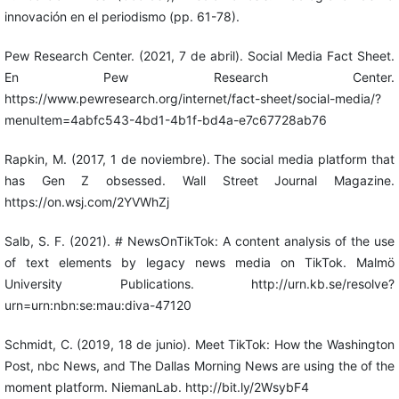
innovación en el periodismo (pp. 61-78).
Pew Research Center. (2021, 7 de abril). Social Media Fact Sheet.
En Pew Research Center.
https://www.pewresearch.org/internet/fact-sheet/social-media/?
menuItem=4abfc543-4bd1-4b1f-bd4a-e7c67728ab76
Rapkin, M. (2017, 1 de noviembre). The social media platform that
has Gen Z obsessed. Wall Street Journal Magazine.
https://on.wsj.com/2YVWhZj
Salb, S. F. (2021). # NewsOnTikTok: A content analysis of the use
of text elements by legacy news media on TikTok. Malmö
University Publications. http://urn.kb.se/resolve?
urn=urn:nbn:se:mau:diva-47120
Schmidt, C. (2019, 18 de junio). Meet TikTok: How the Washington
Post, nbc News, and The Dallas Morning News are using the of the
moment platform. NiemanLab. http://bit.ly/2WsybF4