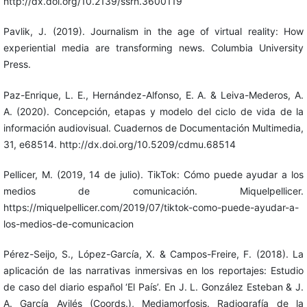
http://dx.doi.org/10.2139/ssrn.3600119
Pavlik, J. (2019). Journalism in the age of virtual reality: How
experiential media are transforming news. Columbia University
Press.
Paz-Enrique, L. E., Hernández-Alfonso, E. A. & Leiva-Mederos, A.
A. (2020). Concepción, etapas y modelo del ciclo de vida de la
información audiovisual. Cuadernos de Documentación Multimedia,
31, e68514. http://dx.doi.org/10.5209/cdmu.68514
Pellicer, M. (2019, 14 de julio). TikTok: Cómo puede ayudar a los
medios de comunicación. Miquelpellicer.
https://miquelpellicer.com/2019/07/tiktok-como-puede-ayudar-a-
los-medios-de-comunicacion
Pérez-Seijo, S., López-García, X. & Campos-Freire, F. (2018). La
aplicación de las narrativas inmersivas en los reportajes: Estudio
de caso del diario español ‘El País’. En J. L. González Esteban & J.
A. García Avilés (Coords.), Mediamorfosis. Radiografía de la