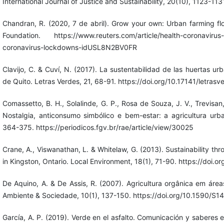
International Journal of Justice and Sustainability, 20(10), 1123-
Chandran, R. (2020, 7 de abril). Grow your own: Urban farming fl
Foundation. https://www.reuters.com/article/health-coronavirus-
coronavirus-lockdowns-idUSL8N2BV0FR
Clavijo, C. & Cuví, N. (2017). La sustentabilidad de las huertas u
de Quito. Letras Verdes, 21, 68-91. https://doi.org/10.17141/letras
Comassetto, B. H., Solalinde, G. P., Rosa de Souza, J. V., Trevisan,
Nostalgia, anticonsumo simbólico e bem-estar: a agricultura ur
364-375. https://periodicos.fgv.br/rae/article/view/30025
Crane, A., Viswanathan, L. & Whitelaw, G. (2013). Sustainability thr
in Kingston, Ontario. Local Environment, 18(1), 71-90. https://do
De Aquino, A. & De Assis, R. (2007). Agricultura orgânica em áre
Ambiente & Sociedade, 10(1), 137-150. https://doi.org/10.1590
García, A. P. (2019). Verde en el asfalto. Comunicación y saberes