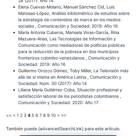
28 (2017): Año 14
Elena Cuevas-Molano, Manuel Sánchez Cid, Luis
Matosas-López,
Análisis bibliométrico de estudios sobre
la estrategia de contenidos de marca en los medios
sociales
,
Comunicación y Sociedad: 2019: Año 16
María Antonia Cuberos, Marisela Vivas-García, Rina
Mazuera-Arias,
Las Tecnologías de Información y
Comunicación como mediadoras de políticas públicas
para la reducción de la pobreza en dos municipios
fronterizos colombo-venezolanos
,
Comunicación y
Sociedad: 2019: Año 16
Guillermo Orozco Gómez, Toby Miller,
La Televisión más
allá de sí misma en América Latina
,
Comunicación y
Sociedad: Núm. 30 (2017): Año 14
Liliana María Gutiérrez-Coba,
Situación profesional y
satisfacción laboral de los periodistas colombianos
,
Comunicación y Sociedad: 2020: Año 17
<<
<
1
2
3
4
5
6
7
8
9
10
>
>>
También puede {advancedSearchLink} para este artículo.