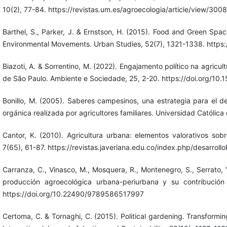
10(2), 77-84. https://revistas.um.es/agroecologia/article/view/300
Barthel, S., Parker, J. & Ernstson, H. (2015). Food and Green Spa
Environmental Movements. Urban Studies, 52(7), 1321-1338. http
Biazoti, A. & Sorrentino, M. (2022). Engajamento político na agricu
de São Paulo. Ambiente e Sociedade, 25, 2-20. https://doi.org
Bonillo, M. (2005). Saberes campesinos, una estrategia para el de
orgánica realizada por agricultores familiares. Universidad Católic
Cantor, K. (2010). Agricultura urbana: elementos valorativos sobr
7(65), 61-87. https://revistas.javeriana.edu.co/index.php/desarrollo
Carranza, C., Vinasco, M., Mosquera, R., Montenegro, S., Serrato, 
producción agroecológica urbana-periurbana y su contribución
https://doi.org/10.22490/9789586517997
Certoma, C. & Tornaghi, C. (2015). Political gardening. Transformin