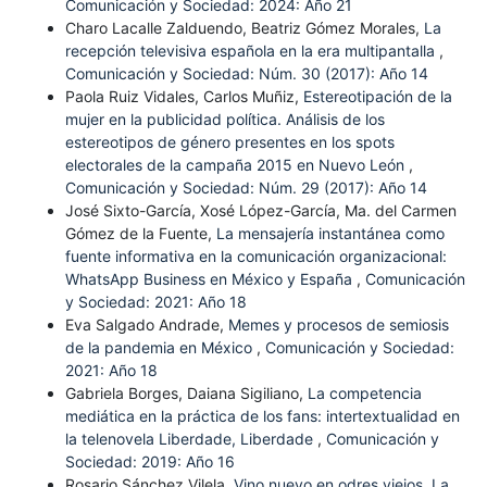
Comunicación y Sociedad: 2024: Año 21
Charo Lacalle Zalduendo, Beatriz Gómez Morales,
La
recepción televisiva española en la era multipantalla
,
Comunicación y Sociedad: Núm. 30 (2017): Año 14
Paola Ruiz Vidales, Carlos Muñiz,
Estereotipación de la
mujer en la publicidad política. Análisis de los
estereotipos de género presentes en los spots
electorales de la campaña 2015 en Nuevo León
,
Comunicación y Sociedad: Núm. 29 (2017): Año 14
José Sixto-García, Xosé López-García, Ma. del Carmen
Gómez de la Fuente,
La mensajería instantánea como
fuente informativa en la comunicación organizacional:
WhatsApp Business en México y España
,
Comunicación
y Sociedad: 2021: Año 18
Eva Salgado Andrade,
Memes y procesos de semiosis
de la pandemia en México
,
Comunicación y Sociedad:
2021: Año 18
Gabriela Borges, Daiana Sigiliano,
La competencia
mediática en la práctica de los fans: intertextualidad en
la telenovela Liberdade, Liberdade
,
Comunicación y
Sociedad: 2019: Año 16
Rosario Sánchez Vilela,
Vino nuevo en odres viejos. La