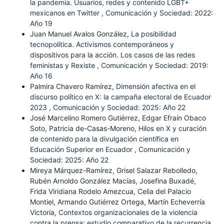
la pandemia. Usuarios, redes y contenido LGBT+
mexicanos en Twitter
,
Comunicación y Sociedad: 2022:
Año 19
Juan Manuel Avalos González,
La posibilidad
tecnopolítica. Activismos contemporáneos y
dispositivos para la acción. Los casos de las redes
feministas y Rexiste
,
Comunicación y Sociedad: 2019:
Año 16
Palmira Chavero Ramírez,
Dimensión afectiva en el
discurso político en X: la campaña electoral de Ecuador
2023
,
Comunicación y Sociedad: 2025: Año 22
José Marcelino Romero Gutiérrez, Edgar Efraín Obaco
Soto, Patricia de-Casas-Moreno,
Hilos en X y curación
de contenido para la divulgación científica en
Educación Superior en Ecuador
,
Comunicación y
Sociedad: 2025: Año 22
Mireya Márquez-Ramírez, Grisel Salazar Rebolledo,
Rubén Arnoldo González Macías, Josefina Buxadé,
Frida Viridiana Rodelo Amezcua, Celia del Palacio
Montiel, Armando Gutiérrez Ortega, Martín Echeverría
Victoria,
Contextos organizacionales de la violencia
contra la prensa: estudio comparativo de la recurrencia