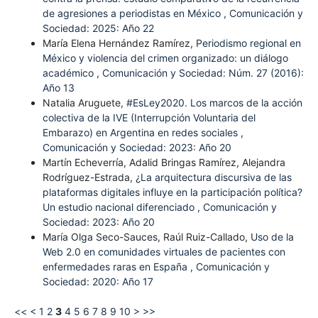
de agresiones a periodistas en México
,
Comunicación y
Sociedad: 2025: Año 22
María Elena Hernández Ramírez,
Periodismo regional en
México y violencia del crimen organizado: un diálogo
académico
,
Comunicación y Sociedad: Núm. 27 (2016):
Año 13
Natalia Aruguete,
#EsLey2020. Los marcos de la acción
colectiva de la IVE (Interrupción Voluntaria del
Embarazo) en Argentina en redes sociales
,
Comunicación y Sociedad: 2023: Año 20
Martín Echeverría, Adalid Bringas Ramírez, Alejandra
Rodríguez-Estrada,
¿La arquitectura discursiva de las
plataformas digitales influye en la participación política?
Un estudio nacional diferenciado
,
Comunicación y
Sociedad: 2023: Año 20
María Olga Seco-Sauces, Raúl Ruiz-Callado,
Uso de la
Web 2.0 en comunidades virtuales de pacientes con
enfermedades raras en España
,
Comunicación y
Sociedad: 2020: Año 17
<<
<
1
2
3
4
5
6
7
8
9
10
>
>>