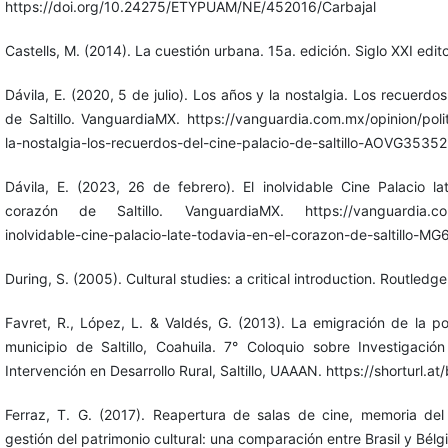
https://doi.org/10.24275/ETYPUAM/NE/452016/Carbajal
Castells, M. (2014). La cuestión urbana. 15a. edición. Siglo XXI edit
Dávila, E. (2020, 5 de julio). Los años y la nostalgia. Los recuerdos
de Saltillo. VanguardiaMX. https://vanguardia.com.mx/opinion/poli
la-nostalgia-los-recuerdos-del-cine-palacio-de-saltillo-AOVG3535
Dávila, E. (2023, 26 de febrero). El inolvidable Cine Palacio la
corazón de Saltillo. VanguardiaMX. https://vanguardia.com
inolvidable-cine-palacio-late-todavia-en-el-corazon-de-saltillo-M
During, S. (2005). Cultural studies: a critical introduction. Routledge
Favret, R., López, L. & Valdés, G. (2013). La emigración de la po
municipio de Saltillo, Coahuila. 7° Coloquio sobre Investigació
Intervención en Desarrollo Rural, Saltillo, UAAAN. https://shorturl.a
Ferraz, T. G. (2017). Reapertura de salas de cine, memoria de
gestión del patrimonio cultural: una comparación entre Brasil y Bélg