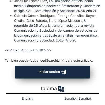
José Luis Espejo Díaz,
La iluminación artificial como
medio: Lámparas de aceite en Ámsterdam y Haarlem en
el siglo XVII
,
Comunicación y Sociedad: 2024: Año 21
Gabriela Gómez-Rodríguez, Rodrigo González-Reyes,
Cristina Gallo-Estrada, Nora López Mascorro,
Un
recorrido de 35 años: la transformación de la revista
Comunicación y Sociedad y del campo de estudios de
la comunicación a través de un análisis hemerográfico
,
Comunicación y Sociedad: 2023: Año 20
<<
<
1
2
3
4
5
6
7
8
9
10
>
>>
También puede {advancedSearchLink} para este artículo.
Iniciar sesión
Idioma
English
Español (España)