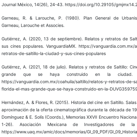
Journal México, 14(26), 24-43. https://doi.org/10.29105/gmjmx14.
Garneau, R. & Larouche, P. (1980). Plan General de Urban
Garneau, Larouche et Associes.
Gutiérrez, A. (2020, 13 de septiembre). Relatos y retratos de Salt
sus cines populares. VanguardiaMX. https://vanguardia.com.mx/art
retratos-de-saltillo-la-ciudad-y-sus-cines-populares
Gutiérrez, A. (2021, 18 de julio). Relatos y retratos de Saltillo: Ci
grande que se haya construido en la ciudad. V
https://vanguardia.com.mx/coahuila/saltillo/relatos-y-retratos-de-sal
florida-el-mas-grande-que-se-haya-construido-en-la-DUVG35975
Hernández, A. & Flores, R. (2015). Historia del cine en Saltillo. Sal
aproximación de la oferta cinematográfica durante la década de 19
Domínguez & E. Solís (Coords.), Memorias XXVII Encuentro Nacional
1-26). Asociación Mexicana de Investigadores de la 
https://www.uaq.mx/amic/docs/memorias/GI_09_PDF/GI_09_Historia_c