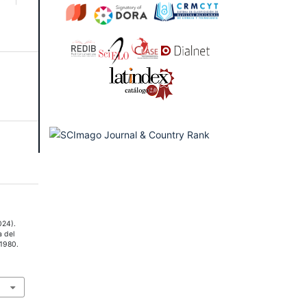
024).
a del
 1980.