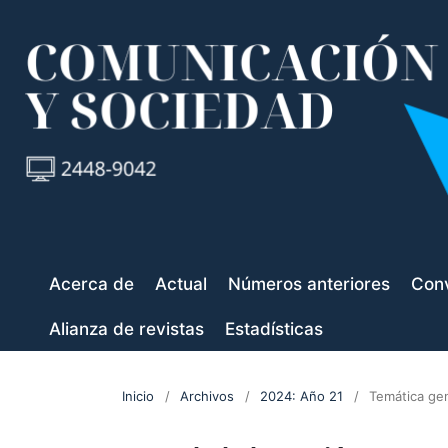
Acerca de
Actual
Números anteriores
Conv
Alianza de revistas
Estadísticas
Inicio
/
Archivos
/
2024: Año 21
/
Temática ge