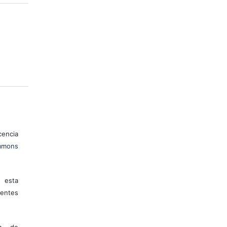
encia
mons
 esta
entes
ón de