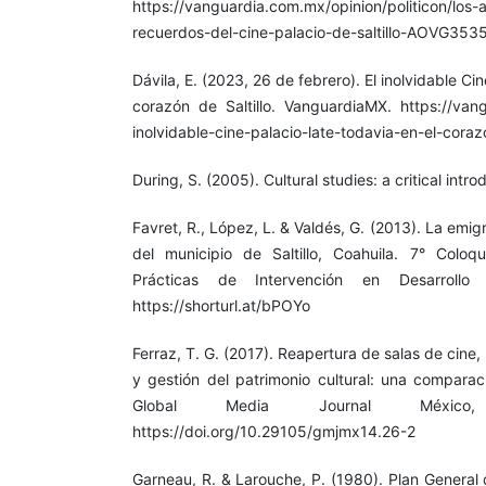
https://vanguardia.com.mx/opinion/politicon/los-a
recuerdos-del-cine-palacio-de-saltillo-AOVG353
Dávila, E. (2023, 26 de febrero). El inolvidable Cin
corazón de Saltillo. VanguardiaMX. https://vang
inolvidable-cine-palacio-late-todavia-en-el-cor
During, S. (2005). Cultural studies: a critical intr
Favret, R., López, L. & Valdés, G. (2013). La emig
del municipio de Saltillo, Coahuila. 7° Coloq
Prácticas de Intervención en Desarrollo R
https://shorturl.at/bPOYo
Ferraz, T. G. (2017). Reapertura de salas de cin
y gestión del patrimonio cultural: una comparaci
Global Media Journal México,
https://doi.org/10.29105/gmjmx14.26-2
Garneau, R. & Larouche, P. (1980). Plan Genera