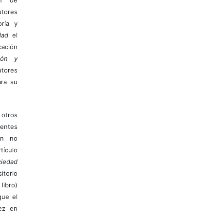
tores
ría y
dad
el
ación
ión y
utores
ara su
otros
ientes
ión no
ículo
iedad
itorio
libro)
que el
vez en