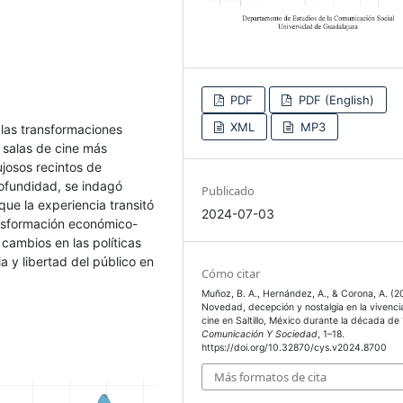
PDF
PDF (English)
XML
MP3
n las transformaciones
 salas de cine más
ujosos recintos de
rofundidad, se indagó
Publicado
que la experiencia transitó
2024-07-03
ansformación económico-
 cambios en las políticas
a y libertad del público en
Cómo citar
Muñoz, B. A., Hernández, A., & Corona, A. (2
Novedad, decepción y nostalgia en la vivenci
cine en Saltillo, México durante la década de
Comunicación Y Sociedad
, 1–18.
https://doi.org/10.32870/cys.v2024.8700
Más formatos de cita