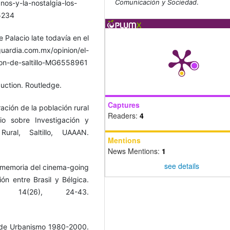
Comunicación y Sociedad
.
nos-y-la-nostalgia-los-
5234
e Palacio late todavía en el
uardia.com.mx/opinion/el-
azon-de-saltillo-MG6558961
oduction. Routledge.
Captures
ración de la población rural
Readers:
4
uio sobre Investigación y
ural, Saltillo, UAAAN.
Mentions
News Mentions:
1
see details
e, memoria del cinema-going
ón entre Brasil y Bélgica.
 14(26), 24-43.
l de Urbanismo 1980-2000.