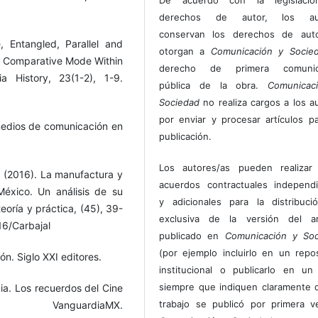
derechos de autor, los au
conservan los derechos de auto
, Entangled, Parallel and
otorgan a
Comunicación y Socie
the Comparative Mode Within
derecho de primera comunic
 History, 23(1-2), 1-9.
pública de la obra.
Comunicac
Sociedad
no realiza cargos a los a
por enviar y procesar artículos p
 medios de comunicación en
publicación.
Los autores/as pueden realizar 
P. (2016). La manufactura y
acuerdos contractuales independ
México. Un análisis de su
y adicionales para la distribuc
oría y práctica, (45), 39-
exclusiva de la versión del art
6/Carbajal
publicado en
Comunicación y Soc
(por ejemplo incluirlo en un repos
ón. Siglo XXI editores.
institucional o publicarlo en un 
siempre que indiquen claramente 
lgia. Los recuerdos del Cine
trabajo se publicó por primera 
anguardiaMX.