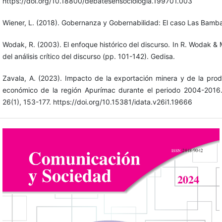
https://doi.org/10.18800/debatesensociologia.199701.003
Wiener, L. (2018). Gobernanza y Gobernabilidad: El caso Las Bamb
Wodak, R. (2003). El enfoque histórico del discurso. In R. Wodak &
del análisis crítico del discurso (pp. 101-142). Gedisa.
Zavala, A. (2023). Impacto de la exportación minera y de la prod
económico de la región Apurímac durante el periodo 2004-2016. 
26(1), 153-177. https://doi.org/10.15381/idata.v26i1.19666