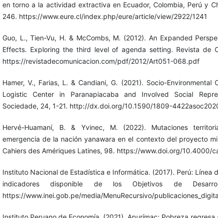
en torno a la actividad extractiva en Ecuador, Colombia, Perú y C
246. https://www.eure.cl/index.php/eure/article/view/2922/1241
Guo, L., Tien-Vu, H. & McCombs, M. (2012). An Expanded Perspe
Effects. Exploring the third level of agenda setting. Revista de 
https://revistadecomunicacion.com/pdf/2012/Art051-068.pdf
Hamer, V., Farias, L. & Candiani, G. (2021). Socio-Environmental 
Logistic Center in Paranapiacaba and Involved Social Repre
Sociedade, 24, 1-21. http://dx.doi.org/10.1590/1809-4422asoc2
Hervé-Huamaní, B. & Yvinec, M. (2022). Mutaciones territori
emergencia de la nación yanawara en el contexto del proyecto m
Cahiers des Amériques Latines, 98. https://www.doi.org/10.4000/c
Instituto Nacional de Estadística e Informática. (2017). Perú: Línea 
indicadores disponible de los Objetivos de Desarrol
https://www.inei.gob.pe/media/MenuRecursivo/publicaciones_digital
Instituto Peruano de Economía. (2021). Apurímac: Pobreza regresa 