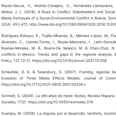
Reyes-García, V., Andrés-Conejero, O., Fernández-Llamazares, Á
Molina, J. L. (2018). A Road to Conflict: Stakeholder’s and Socia
Media Portrayals of a Social-Environmental Conflict in Bolivia. Soc
32(4), 452-472. http://www.doi.org/10.1080/08941920.2018.1539
Rodríguez-Robayo, K., Trujillo-Miranda, A., Méndez-López, M., Por
Alvarado, C., Llamas-Torres, I., Reyes-Maturano, I., León-Gonzále
Ruenes-Morales, M. R., Rivera-De Velasco, M. & Chan-Chuc, N. 
conflicts in Mexico: Trends and gaps in the regional analysis.
Policy, 127, 12-21. https://doi.org/10.1016/j.envsci.2021.10.008
Scheufele, D. A. & Tewksbury, D. (2007). Framing, Agenda Se
Evolution of Three Media Effects Models. Journal of Commu
https://doi.org/10.1111/j.0021-9916.2007.00326.x
Schmidt, S. (2009). La dificultad de medir. Redes, Revista Hispana 
Sociales, 17(2). https://doi.org/10.5565/rev/redes.379
Svampa, M. (2008). La disputa por el desarrollo: territorio, movim