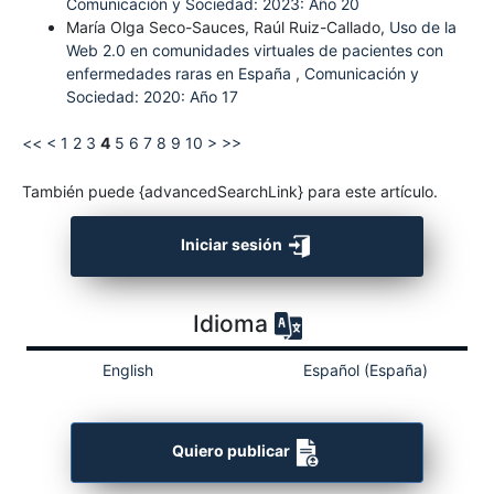
Comunicación y Sociedad: 2023: Año 20
María Olga Seco-Sauces, Raúl Ruiz-Callado,
Uso de la
Web 2.0 en comunidades virtuales de pacientes con
enfermedades raras en España
,
Comunicación y
Sociedad: 2020: Año 17
<<
<
1
2
3
4
5
6
7
8
9
10
>
>>
También puede {advancedSearchLink} para este artículo.
Iniciar sesión
Idioma
English
Español (España)
Quiero publicar