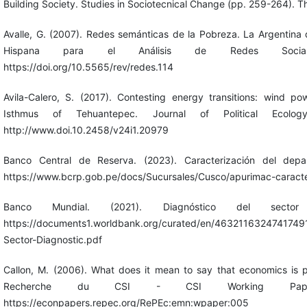
Building Society. Studies in Sociotecnical Change (pp. 259-264). T
Avalle, G. (2007). Redes semánticas de la Pobreza. La Argentina 
Hispana para el Análisis de Redes Social
https://doi.org/10.5565/rev/redes.114
Avila-Calero, S. (2017). Contesting energy transitions: wind po
Isthmus of Tehuantepec. Journal of Political Ecolog
http://www.doi.10.2458/v24i1.20979
Banco Central de Reserva. (2023). Caracterización del dep
https://www.bcrp.gob.pe/docs/Sucursales/Cusco/apurimac-caracte
Banco Mundial. (2021). Diagnóstico del sect
https://documents1.worldbank.org/curated/en/4632116324741749
Sector-Diagnostic.pdf
Callon, M. (2006). What does it mean to say that economics is 
Recherche du CSI - CSI Working Paper
https://econpapers.repec.org/RePEc:emn:wpaper:005