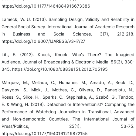
https://doi.org/10.1177/1464884916673386
Lameck, W. U. (2013). Sampling Design, Validity and Reliability in
General Social Survey. International Journal of Academic Research
in Business and Social Sciences, 3(7), 212-218.
https://doi.org/10.6007/IJARBSS/v3-i7/27
Litt, E. (2012). Knock, Knock. Who’s There? The Imagined
Audience. Journal of Broadcasting & Electronic Media, 56(3), 330-
345. https://doi.org/10.1080/08838151.2012.705195
Márquez, M., Mellado, C., Humanes, M., Amado, A., Beck, D.,
Davydov, S., Mick, J., Mothes, C., Olivera, D., Panagiotu, N.,
Roses, S., Silke, H., Sparks, C., Stępińska, A., Szabó, G., Tandoc,
E. & Wang, H. (2019). Detached or Interventionist? Comparing the
Performance of Watchdog Journalism in Transitional, Advanced
and Non-democratic Countries. The International Journal of
Press/Politics, 25(1), 53-75.
https://doi.org/10.1177/1940161219872155