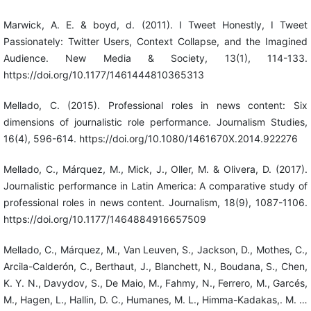
Marwick, A. E. & boyd, d. (2011). I Tweet Honestly, I Tweet
Passionately: Twitter Users, Context Collapse, and the Imagined
Audience. New Media & Society, 13(1), 114-133.
https://doi.org/10.1177/1461444810365313
Mellado, C. (2015). Professional roles in news content: Six
dimensions of journalistic role performance. Journalism Studies,
16(4), 596-614. https://doi.org/10.1080/1461670X.2014.922276
Mellado, C., Márquez, M., Mick, J., Oller, M. & Olivera, D. (2017).
Journalistic performance in Latin America: A comparative study of
professional roles in news content. Journalism, 18(9), 1087-1106.
https://doi.org/10.1177/1464884916657509
Mellado, C., Márquez, M., Van Leuven, S., Jackson, D., Mothes, C.,
Arcila-Calderón, C., Berthaut, J., Blanchett, N., Boudana, S., Chen,
K. Y. N., Davydov, S., De Maio, M., Fahmy, N., Ferrero, M., Garcés,
M., Hagen, L., Hallin, D. C., Humanes, M. L., Himma-Kadakas,. M. …