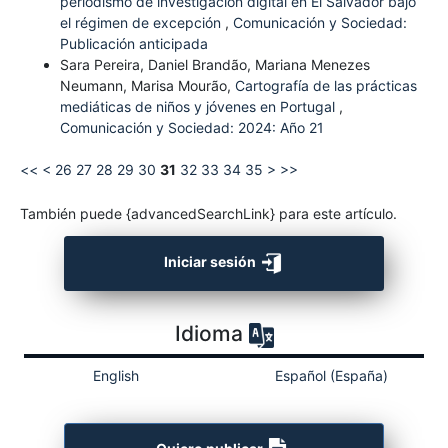
periodismo de investigación digital en El Salvador bajo
el régimen de excepción
,
Comunicación y Sociedad:
Publicación anticipada
Sara Pereira, Daniel Brandão, Mariana Menezes
Neumann, Marisa Mourão,
Cartografía de las prácticas
mediáticas de niños y jóvenes en Portugal
,
Comunicación y Sociedad: 2024: Año 21
<<
<
26
27
28
29
30
31
32
33
34
35
>
>>
También puede {advancedSearchLink} para este artículo.
Iniciar sesión
Idioma
English
Español (España)