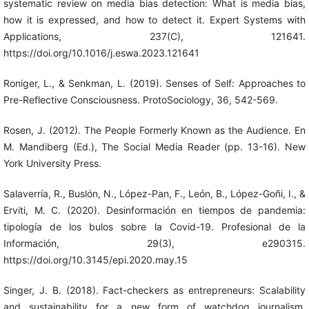
systematic review on media bias detection: What is media bias,
how it is expressed, and how to detect it. Expert Systems with
Applications, 237(C), 121641.
https://doi.org/10.1016/j.eswa.2023.121641
Roniger, L., & Senkman, L. (2019). Senses of Self: Approaches to
Pre-Reflective Consciousness. ProtoSociology, 36, 542-569.
Rosen, J. (2012). The People Formerly Known as the Audience. En
M. Mandiberg (Ed.), The Social Media Reader (pp. 13-16). New
York University Press.
Salaverría, R., Buslón, N., López-Pan, F., León, B., López-Goñi, I., &
Erviti, M. C. (2020). Desinformación en tiempos de pandemia:
tipología de los bulos sobre la Covid-19. Profesional de la
Información, 29(3), e290315.
https://doi.org/10.3145/epi.2020.may.15
Singer, J. B. (2018). Fact-checkers as entrepreneurs: Scalability
and sustainability for a new form of watchdog journalism.