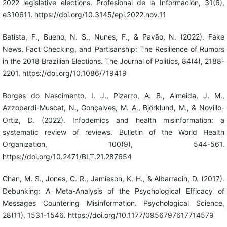
2022 legislative elections. Profesional de la Información, 31(6),
e310611. https://doi.org/10.3145/epi.2022.nov.11
Batista, F., Bueno, N. S., Nunes, F., & Pavão, N. (2022). Fake
News, Fact Checking, and Partisanship: The Resilience of Rumors
in the 2018 Brazilian Elections. The Journal of Politics, 84(4), 2188-
2201. https://doi.org/10.1086/719419
Borges do Nascimento, I. J., Pizarro, A. B., Almeida, J. M.,
Azzopardi-Muscat, N., Gonçalves, M. A., Björklund, M., & Novillo-
Ortiz, D. (2022). Infodemics and health misinformation: a
systematic review of reviews. Bulletin of the World Health
Organization, 100(9), 544-561.
https://doi.org/10.2471/BLT.21.287654
Chan, M. S., Jones, C. R., Jamieson, K. H., & Albarracin, D. (2017).
Debunking: A Meta-Analysis of the Psychological Efficacy of
Messages Countering Misinformation. Psychological Science,
28(11), 1531-1546. https://doi.org/10.1177/0956797617714579