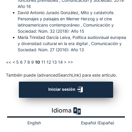
funciones previsibles
,
Comunicación y Sociedad: 2019:
Año 16
David Antonio Jurado González,
Mito y catástrofe.
Personajes y paisajes en Werner Herzog y el cine
latinoamericano contemporáneo
,
Comunicación y
Sociedad: Núm. 32 (2018): Año 15
María Trinidad García Leiva,
Política audiovisual europea
y diversidad cultural en la era digital
,
Comunicación y
Sociedad: Núm. 27 (2016): Año 13
<<
<
5
6
7
8
9
10
11
12
13
14
>
>>
También puede {advancedSearchLink} para este artículo.
Iniciar sesión
Idioma
English
Español (España)