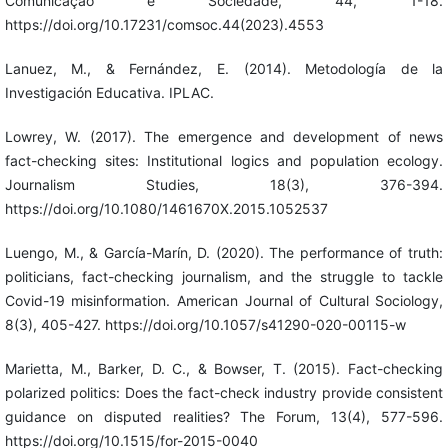
Comunicação e Sociedade, 44, 1-18.
https://doi.org/10.17231/comsoc.44(2023).4553
Lanuez, M., & Fernández, E. (2014). Metodología de la
Investigación Educativa. IPLAC.
Lowrey, W. (2017). The emergence and development of news
fact-checking sites: Institutional logics and population ecology.
Journalism Studies, 18(3), 376-394.
https://doi.org/10.1080/1461670X.2015.1052537
Luengo, M., & García-Marín, D. (2020). The performance of truth:
politicians, fact-checking journalism, and the struggle to tackle
Covid-19 misinformation. American Journal of Cultural Sociology,
8(3), 405-427. https://doi.org/10.1057/s41290-020-00115-w
Marietta, M., Barker, D. C., & Bowser, T. (2015). Fact-checking
polarized politics: Does the fact-check industry provide consistent
guidance on disputed realities? The Forum, 13(4), 577-596.
https://doi.org/10.1515/for-2015-0040