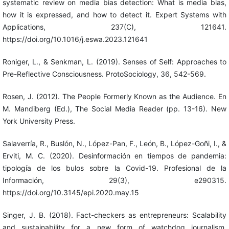
systematic review on media bias detection: What is media bias,
how it is expressed, and how to detect it. Expert Systems with
Applications, 237(C), 121641.
https://doi.org/10.1016/j.eswa.2023.121641
Roniger, L., & Senkman, L. (2019). Senses of Self: Approaches to
Pre-Reflective Consciousness. ProtoSociology, 36, 542-569.
Rosen, J. (2012). The People Formerly Known as the Audience. En
M. Mandiberg (Ed.), The Social Media Reader (pp. 13-16). New
York University Press.
Salaverría, R., Buslón, N., López-Pan, F., León, B., López-Goñi, I., &
Erviti, M. C. (2020). Desinformación en tiempos de pandemia:
tipología de los bulos sobre la Covid-19. Profesional de la
Información, 29(3), e290315.
https://doi.org/10.3145/epi.2020.may.15
Singer, J. B. (2018). Fact-checkers as entrepreneurs: Scalability
and sustainability for a new form of watchdog journalism.