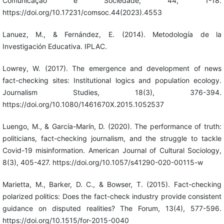
Comunicação e Sociedade, 44, 1-18.
https://doi.org/10.17231/comsoc.44(2023).4553
Lanuez, M., & Fernández, E. (2014). Metodología de la
Investigación Educativa. IPLAC.
Lowrey, W. (2017). The emergence and development of news
fact-checking sites: Institutional logics and population ecology.
Journalism Studies, 18(3), 376-394.
https://doi.org/10.1080/1461670X.2015.1052537
Luengo, M., & García-Marín, D. (2020). The performance of truth:
politicians, fact-checking journalism, and the struggle to tackle
Covid-19 misinformation. American Journal of Cultural Sociology,
8(3), 405-427. https://doi.org/10.1057/s41290-020-00115-w
Marietta, M., Barker, D. C., & Bowser, T. (2015). Fact-checking
polarized politics: Does the fact-check industry provide consistent
guidance on disputed realities? The Forum, 13(4), 577-596.
https://doi.org/10.1515/for-2015-0040