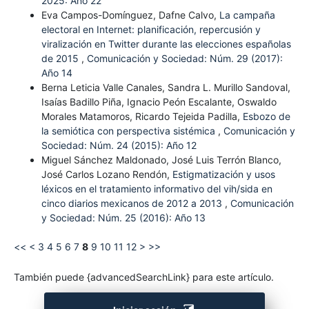
2025: Año 22
Eva Campos-Domínguez, Dafne Calvo,
La campaña
electoral en Internet: planificación, repercusión y
viralización en Twitter durante las elecciones españolas
de 2015
,
Comunicación y Sociedad: Núm. 29 (2017):
Año 14
Berna Leticia Valle Canales, Sandra L. Murillo Sandoval,
Isaías Badillo Piña, Ignacio Peón Escalante, Oswaldo
Morales Matamoros, Ricardo Tejeida Padilla,
Esbozo de
la semiótica con perspectiva sistémica
,
Comunicación y
Sociedad: Núm. 24 (2015): Año 12
Miguel Sánchez Maldonado, José Luis Terrón Blanco,
José Carlos Lozano Rendón,
Estigmatización y usos
léxicos en el tratamiento informativo del vih/sida en
cinco diarios mexicanos de 2012 a 2013
,
Comunicación
y Sociedad: Núm. 25 (2016): Año 13
<<
<
3
4
5
6
7
8
9
10
11
12
>
>>
También puede {advancedSearchLink} para este artículo.