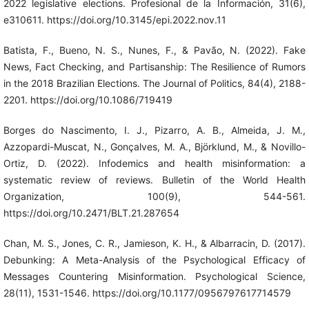
2022 legislative elections. Profesional de la Información, 31(6),
e310611. https://doi.org/10.3145/epi.2022.nov.11
Batista, F., Bueno, N. S., Nunes, F., & Pavão, N. (2022). Fake
News, Fact Checking, and Partisanship: The Resilience of Rumors
in the 2018 Brazilian Elections. The Journal of Politics, 84(4), 2188-
2201. https://doi.org/10.1086/719419
Borges do Nascimento, I. J., Pizarro, A. B., Almeida, J. M.,
Azzopardi-Muscat, N., Gonçalves, M. A., Björklund, M., & Novillo-
Ortiz, D. (2022). Infodemics and health misinformation: a
systematic review of reviews. Bulletin of the World Health
Organization, 100(9), 544-561.
https://doi.org/10.2471/BLT.21.287654
Chan, M. S., Jones, C. R., Jamieson, K. H., & Albarracin, D. (2017).
Debunking: A Meta-Analysis of the Psychological Efficacy of
Messages Countering Misinformation. Psychological Science,
28(11), 1531-1546. https://doi.org/10.1177/0956797617714579