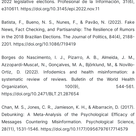
2022 legislative elections. Profesional de la Información, 31(6),
e310611. https://doi.org/10.3145/epi.2022.nov.11
Batista, F., Bueno, N. S., Nunes, F., & Pavão, N. (2022). Fake
News, Fact Checking, and Partisanship: The Resilience of Rumors
in the 2018 Brazilian Elections. The Journal of Politics, 84(4), 2188-
2201. https://doi.org/10.1086/719419
Borges do Nascimento, I. J., Pizarro, A. B., Almeida, J. M.,
Azzopardi-Muscat, N., Gonçalves, M. A., Björklund, M., & Novillo-
Ortiz, D. (2022). Infodemics and health misinformation: a
systematic review of reviews. Bulletin of the World Health
Organization, 100(9), 544-561.
https://doi.org/10.2471/BLT.21.287654
Chan, M. S., Jones, C. R., Jamieson, K. H., & Albarracin, D. (2017).
Debunking: A Meta-Analysis of the Psychological Efficacy of
Messages Countering Misinformation. Psychological Science,
28(11), 1531-1546. https://doi.org/10.1177/0956797617714579