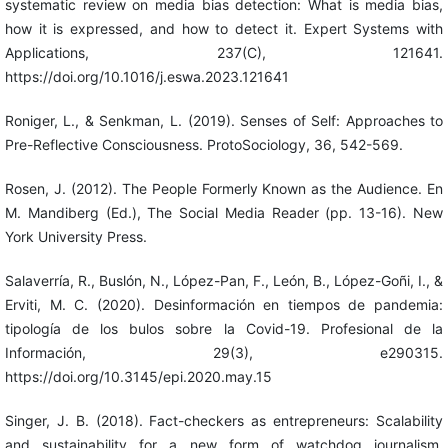
systematic review on media bias detection: What is media bias,
how it is expressed, and how to detect it. Expert Systems with
Applications, 237(C), 121641.
https://doi.org/10.1016/j.eswa.2023.121641
Roniger, L., & Senkman, L. (2019). Senses of Self: Approaches to
Pre-Reflective Consciousness. ProtoSociology, 36, 542-569.
Rosen, J. (2012). The People Formerly Known as the Audience. En
M. Mandiberg (Ed.), The Social Media Reader (pp. 13-16). New
York University Press.
Salaverría, R., Buslón, N., López-Pan, F., León, B., López-Goñi, I., &
Erviti, M. C. (2020). Desinformación en tiempos de pandemia:
tipología de los bulos sobre la Covid-19. Profesional de la
Información, 29(3), e290315.
https://doi.org/10.3145/epi.2020.may.15
Singer, J. B. (2018). Fact-checkers as entrepreneurs: Scalability
and sustainability for a new form of watchdog journalism.