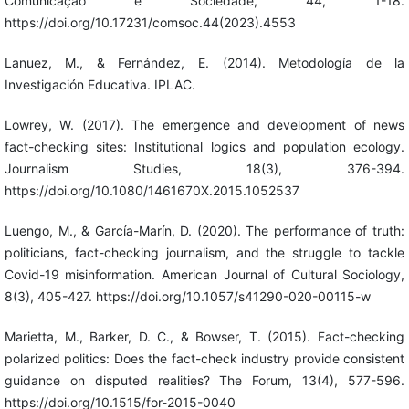
Comunicação e Sociedade, 44, 1-18.
https://doi.org/10.17231/comsoc.44(2023).4553
Lanuez, M., & Fernández, E. (2014). Metodología de la
Investigación Educativa. IPLAC.
Lowrey, W. (2017). The emergence and development of news
fact-checking sites: Institutional logics and population ecology.
Journalism Studies, 18(3), 376-394.
https://doi.org/10.1080/1461670X.2015.1052537
Luengo, M., & García-Marín, D. (2020). The performance of truth:
politicians, fact-checking journalism, and the struggle to tackle
Covid-19 misinformation. American Journal of Cultural Sociology,
8(3), 405-427. https://doi.org/10.1057/s41290-020-00115-w
Marietta, M., Barker, D. C., & Bowser, T. (2015). Fact-checking
polarized politics: Does the fact-check industry provide consistent
guidance on disputed realities? The Forum, 13(4), 577-596.
https://doi.org/10.1515/for-2015-0040