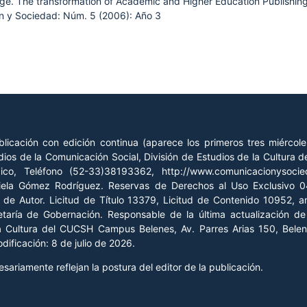
 age. The transformation of Academic and Higher Education Publishing
 y Sociedad: Núm. 5 (2006): Año 3
licación con edición continua (aparece los primeros tres miércol
ios de la Comunicación Social, División de Estudios de la Cultura
xico, Teléfono (52-33)38193362, http://www.comunicacionysoc
riela Gómez Rodríguez. Reservas de Derechos al Uso Exclusivo
o de Autor. Licitud de Título 13379, Licitud de Contenido 10952, 
retaría de Gobernación. Responsable de la última actualización 
la Cultura del CUCSH Campus Belenes, Av. Parres Arias 150, Belen
ificación: 8 de julio de 2026.
ariamente reflejan la postura del editor de la publicación.