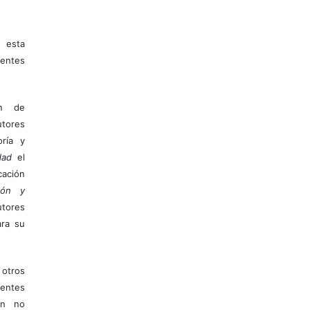
 esta
entes
ón de
tores
ría y
dad
el
ación
ión y
utores
ara su
otros
ientes
ión no