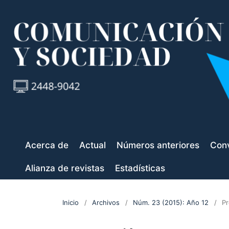
Acerca de
Actual
Números anteriores
Conv
Alianza de revistas
Estadísticas
Inicio
/
Archivos
/
Núm. 23 (2015): Año 12
/
Pr