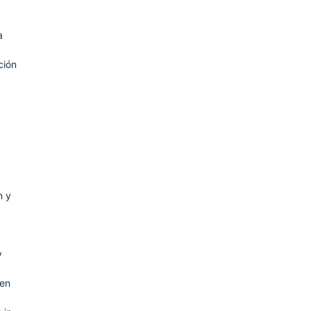
a
ción
n y
y
 en