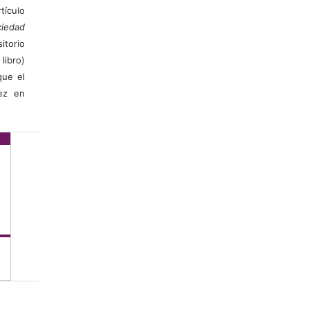
ículo
iedad
itorio
libro)
que el
vez en