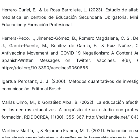
Herrero-Curiel, E., & La Rosa Barrolleta, L. (2023). Estudio de alfa
mediática en centros de Educación Secundaria Obligatoria. Mini
Educación y Formación Profesional.
Herrera-Peco, I., Jiménez-Gómez, B., Romero Magdalena, C. S., De
J., García-Puente, M., Benítez de García, E., & Ruiz Núñez, C
Antivaccine Movement and COVID-19 Negationism: A Content An
Spanish-Written Messages on Twitter. Vaccines, 9(6), 
https://doi.org/10.3390/vaccines9060656
Igartua Perosanz, J. J. (2006). Métodos cuantitativos de investi
comunicación. Editorial Bosch.
Mañas Olmo, M., & González Alba, B. (2022). La educación afecti
en los centros educativos. A propósito de un estudio con profe
formación. REIDOCREA, 11(30), 355-367. http://hdl.handle.net/10
Martínez Martín, I., & Bejarano Franco, M. T. (2021). Educación en 
e igualdad: conocimientos y desafíos en la formación docente. Hu