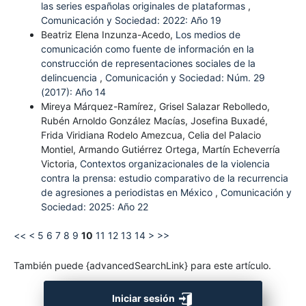
las series españolas originales de plataformas
,
Comunicación y Sociedad: 2022: Año 19
Beatriz Elena Inzunza-Acedo,
Los medios de
comunicación como fuente de información en la
construcción de representaciones sociales de la
delincuencia
,
Comunicación y Sociedad: Núm. 29
(2017): Año 14
Mireya Márquez-Ramírez, Grisel Salazar Rebolledo,
Rubén Arnoldo González Macías, Josefina Buxadé,
Frida Viridiana Rodelo Amezcua, Celia del Palacio
Montiel, Armando Gutiérrez Ortega, Martín Echeverría
Victoria,
Contextos organizacionales de la violencia
contra la prensa: estudio comparativo de la recurrencia
de agresiones a periodistas en México
,
Comunicación y
Sociedad: 2025: Año 22
<<
<
5
6
7
8
9
10
11
12
13
14
>
>>
También puede {advancedSearchLink} para este artículo.
Iniciar sesión