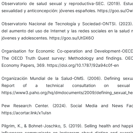
Observatorio de salud sexual y reproductiva-SEC. (2019). Estu
sexualidad y anticoncepción: jóvenes españoles. https://goo.su/
Observatorio Nacional de Tecnología y Sociedad-ONTSI. (2023)
del aumento del uso de Internet y las redes sociales en la salud 
jóvenes y adolescentes. https://goo.su/UtGX6O
Organisation for Economic Co-operation and Development-OECD
The OECD Truth Quest survey: Methodology and findings. OEC
Economy Papers, 369. https://doi.org/10.1787/92a94c0f-en
Organización Mundial de la Salud-OMS. (2006). Defining sexua
Report of a technical consultation on sexual 
https://www3.paho.org/hq/dmdocuments/2009/defining_sexual_hea
Pew Research Center. (2024). Social Media and News Fac
https://acortar.link/x1uIsn
Pilgrim, K., & Bohnet-Joschko, S. (2019). Selling health and happ
influencers communicate on Instagram about dieting and exerci