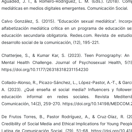
Aguaded, J. I., & Romero-Rodríguez, L. M. (Eds.). (2018). Com
mediáticas en medios digitales emergentes. Comunicación Social.
Calvo González, S. (2015). “Educación sexual mediática”. Incorp
alfabetización mediática crítica en un programa de educación se
educación secundaria obligatoria. Redes.com. Revista de estudio
desarrollo social de la comunicación, (12), 195-221.
Chatterjee, S., & Kumar Kar, S. (2023). Teen Pornography: An
Mental Health Challenge. Journal of Psychosexual Health, 5(1
https://doi.org/10.1177/26318318231154230
Collado-Alonso, R., Picazo-Sánchez, L., López-Pastor, A.-T., & Garcí
A. (2023). ¿Qué enseña el social media? Influencers y follower
educación informal en redes sociales. Revista Mediter
Comunicación, 14(2), 259-270. https://doi.org/10.14198/MEDCOM
De Frutos Torres, B., Pastor Rodríguez, A., & Cruz-Díaz, R. (2
Credibility of Social Media and Ethical Implications for Young Peopl
Latina de Comunicación Social, (79), 51-68. https://doi.org/10.4