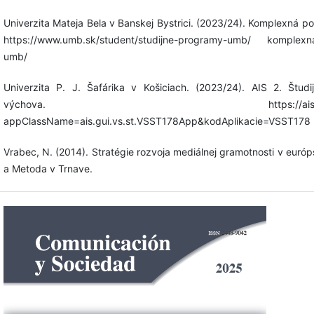
Univerzita Mateja Bela v Banskej Bystrici. (2023/24). Komplexná 
https://www.umb.sk/student/studijne-programy-umb/ komplexna
umb/
Univerzita P. J. Šafárika v Košiciach. (2023/24). AIS 2. Štud
výchova. https://ais2.upjs.sk/ais/se
appClassName=ais.gui.vs.st.VSST178App&kodAplikacie=VSST178
Vrabec, N. (2014). Stratégie rozvoja mediálnej gramotnosti v európs
a Metoda v Trnave.