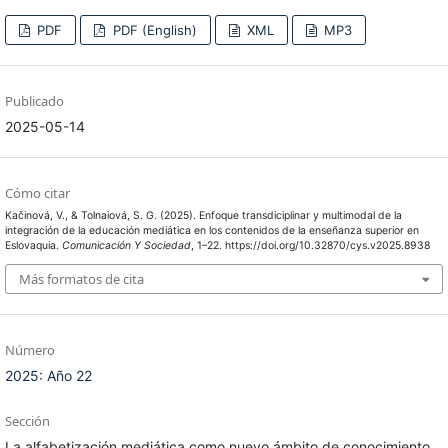
PDF
PDF (English)
XML
MP3
Publicado
2025-05-14
Cómo citar
Kačinová, V., & Tolnaiová, S. G. (2025). Enfoque transdiciplinar y multimodal de la
integración de la educación mediática en los contenidos de la enseñanza superior en
Eslovaquia.
Comunicación Y Sociedad
, 1–22. https://doi.org/10.32870/cys.v2025.8938
Más formatos de cita
Número
2025: Año 22
Sección
La alfabetización mediática como nuevo ámbito de conocimiento