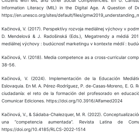
Citizens with MIL and other Social Competencies. En U. Carlss
Information Literacy (MIL) in the Digital Age. A Question of
https://en.unesco.org/sites/default/files/gmw2019_understanding_mi
Kačinová, V. (2017). Perspektívy rozvoja mediálnej výchovy v pod
D. Mendelová & J. Radošinská (Eds.), Megatrendy a médiá 2017
mediálnej výchovy : budúcnosť marketingu v kontexte médií : budú
Kačinová, V. (2018). Media competence as a cross-curricular com
38-56.
Kačinová, V. (2024). Implementación de la Educación Mediática
Eslovaquia. En M. A. Pérez-Rodríguez, P. de-Casas-Moreno, E. G. Ro
ciudadanía: el reto de la formación del profesorado en educac
Comunicar Ediciones. https://doi.org/10.3916/Alfamed2024
Kačinová, V., & Sádaba-Chalezquer, M. R. (2022). Conceptualizaci
una “competencia aumentada”. Revista Latina de Comun
https://doi.org/10.4185/RLCS-2022-1514