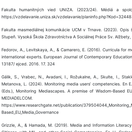
Fakulta humanitných vied UNIZA. (2023/24). Médiá a spoloč
https://vzdelavanie.uniza.sk/vzdelavanie/planinfo.php?Kod=32448
Fakulta masmediálnej komunikácie UCM v Trnave. (2023). Opis š
Stupeň. Vysoká Škola Zdravotníctva A Sociálnej Práce Sv. Alžbety, 
Fedorov, A., Levitskaya, A., & Camarero, E. (2016). Curricula for 
international experts. European Journal of Contemporary Education,
13187/ ejced. 2016. 17. 324
Gálik, S., Vrabec, N., Avadani, I., Rožukalne, A., Skulte, I., Stakl
Metanova, L. (2024). Monitoring media users‘ competencies. En E.
(Eds.), Monitoring Mediascapes. A premise of Wisdom-Based E
MEDIADELCOM.
https://www.researchgate.net/publication/379504044_Monitoring
Based_EU_Media_Governance
Grizzle, A., & Hamada, M. (2019). Media and Information Literac