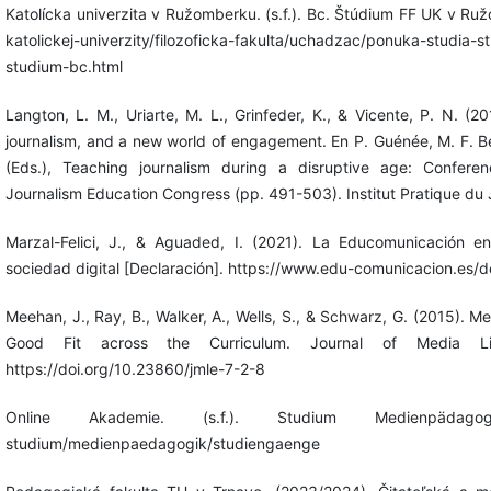
Katolícka univerzita v Ružomberku. (s.f.). Bc. Štúdium FF UK v Ru
katolickej-univerzity/filozoficka-fakulta/uchadzac/ponuka-studia-
studium-bc.html
Langton, L. M., Uriarte, M. L., Grinfeder, K., & Vicente, P. N. (
journalism, and a new world of engagement. En P. Guénée, M. F. Be
(Eds.), Teaching journalism during a disruptive age: Confer
Journalism Education Congress (pp. 491-503). Institut Pratique du
Marzal-Felici, J., & Aguaded, I. (2021). La Educomunicación e
sociedad digital [Declaración]. https://www.edu-comunicacion.es/d
Meehan, J., Ray, B., Walker, A., Wells, S., & Schwarz, G. (2015). M
Good Fit across the Curriculum. Journal of Media Lit
https://doi.org/10.23860/jmle-7-2-8
Online Akademie. (s.f.). Studium Medienpädagogik.
studium/medienpaedagogik/studiengaenge