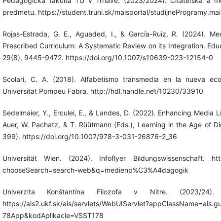
Pedagogická fakulta TU v Trnave. (2023/2024). Čitateľská a me
predmetu. https://student.truni.sk/maisportal/studijneProgramy.mai
Rojas-Estrada, G. E., Aguaded, I., & García-Ruiz, R. (2024). Me
Prescribed Curriculum: A Systematic Review on its Integration. Edu
29(8), 9445-9472. https://doi.org/10.1007/s10639-023-12154-0
Scolari, C. A. (2018). Alfabetismo transmedia en la nueva eco
Universitat Pompeu Fabra. http://hdl.handle.net/10230/33910
Sedelmaier, Y., Erculei, E., & Landes, D. (2022). Enhancing Media L
Auer, W. Pachatz, & T. Rüütmann (Eds.), Learning in the Age of Di
399). https://doi.org/10.1007/978-3-031-26876-2_36
Universität Wien. (2024). Infoflyer Bildungswissenschaft. https
chooseSearch=search-web&q=medienp%C3%A4dagogik
Univerzita Konštantína Filozofa v Nitre. (2023/24)
https://ais2.ukf.sk/ais/servlets/WebUIServlet?appClassName=ais.gu
78App&kodAplikacie=VSST178