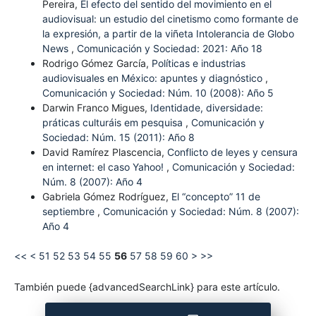
Pereira,
El efecto del sentido del movimiento en el
audiovisual: un estudio del cinetismo como formante de
la expresión, a partir de la viñeta Intolerancia de Globo
News
,
Comunicación y Sociedad: 2021: Año 18
Rodrigo Gómez García,
Políticas e industrias
audiovisuales en México: apuntes y diagnóstico
,
Comunicación y Sociedad: Núm. 10 (2008): Año 5
Darwin Franco Migues,
Identidade, diversidade:
práticas culturáis em pesquisa
,
Comunicación y
Sociedad: Núm. 15 (2011): Año 8
David Ramírez Plascencia,
Conflicto de leyes y censura
en internet: el caso Yahoo!
,
Comunicación y Sociedad:
Núm. 8 (2007): Año 4
Gabriela Gómez Rodríguez,
El “concepto” 11 de
septiembre
,
Comunicación y Sociedad: Núm. 8 (2007):
Año 4
<<
<
51
52
53
54
55
56
57
58
59
60
>
>>
También puede {advancedSearchLink} para este artículo.