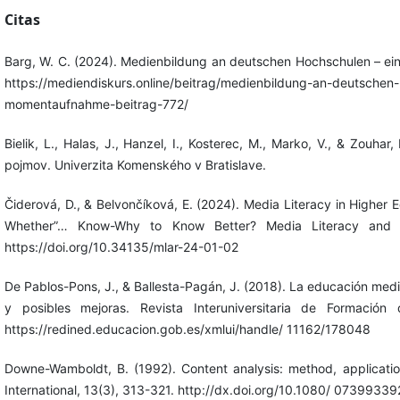
Citas
Barg, W. C. (2024). Medienbildung an deutschen Hochschulen – e
https://mediendiskurs.online/beitrag/medienbildung-an-deutschen
momentaufnahme-beitrag-772/
Bielik, L., Halas, J., Hanzel, I., Kosterec, M., Marko, V., & Zouha
pojmov. Univerzita Komenského v Bratislave.
Čiderová, D., & Belvončíková, E. (2024). Media Literacy in Highe
Whether”… Know-Why to Know Better? Media Literacy and A
https://doi.org/10.34135/mlar-24-01-02
De Pablos-Pons, J., & Ballesta-Pagán, J. (2018). La educación medi
y posibles mejoras. Revista Interuniversitaria de Formación 
https://redined.educacion.gob.es/xmlui/handle/ 11162/178048
Downe-Wamboldt, B. (1992). Content analysis: method, applicati
International, 13(3), 313-321. http://dx.doi.org/10.1080/ 073993