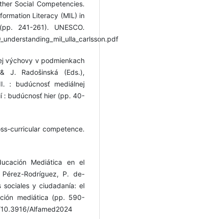
ther Social Competencies.
formation Literacy (MIL) in
(pp. 241-261). UNESCO.
9_understanding_mil_ulla_carlsson.pdf
nej výchovy v podmienkach
& J. Radošinská (Eds.),
. : budúcnosť mediálnej
 : budúcnosť hier (pp. 40-
ss-curricular competence.
ducación Mediática en el
. Pérez-Rodríguez, P. de-
 sociales y ciudadanía: el
ción mediática (pp. 590-
rg/10.3916/Alfamed2024