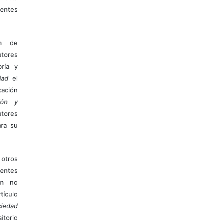
entes
ón de
tores
ría y
dad
el
ación
ión y
utores
ara su
otros
ientes
ión no
ículo
iedad
itorio