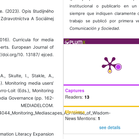
institucional o publicarlo en un 
. (2023). Opis študijného
siempre que indiquen claramente 
Zdravotníctva A Sociálnej
trabajo se publicó por primera 
Comunicación y Sociedad
.
016). Curricula for media
perts. European Journal of
/doi.org/10. 13187/ ejced.
., Skulte, I., Stakle, A.,
4). Monitoring media users‘
Captures
ro-Loit (Eds.), Monitoring
Readers:
13
dia Governance (pp. 162-
DELCOM.
Mentions
504044_Monitoring_Mediascapes_A_Premise_of_Wisdom-
News Mentions:
1
see details
rmation Literacy Expansion