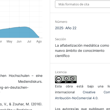
Más formatos de cita
Número
2025: Año 22
Sección
La alfabetización mediática como
nuevo ámbito de conocimiento
científico
Licencia
chen Hochschulen – eine
iendiskurs.
Esta obra está bajo una lic
ung-an-deutschen-
internacional
Creative Com
/
Atribución-NoComercial 4.0
.
ko, V., & Zouhar, M. (2016).
Los autores/as que publiquen en
nského v Bratislave.