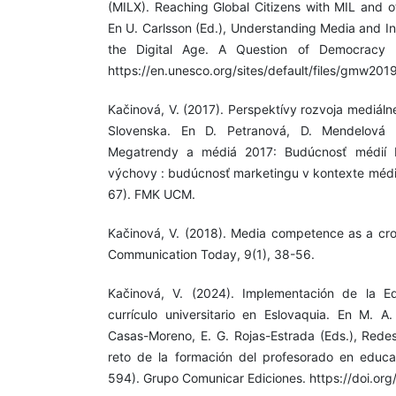
(MILX). Reaching Global Citizens with MIL and o
En U. Carlsson (Ed.), Understanding Media and In
the Digital Age. A Question of Democracy 
https://en.unesco.org/sites/default/files/gmw201
Kačinová, V. (2017). Perspektívy rozvoja mediál
Slovenska. En D. Petranová, D. Mendelová 
Megatrendy a médiá 2017: Budúcnosť médií II
výchovy : budúcnosť marketingu v kontexte médií
67). FMK UCM.
Kačinová, V. (2018). Media competence as a cro
Communication Today, 9(1), 38-56.
Kačinová, V. (2024). Implementación de la E
currículo universitario en Eslovaquia. En M. A
Casas-Moreno, E. G. Rojas-Estrada (Eds.), Redes
reto de la formación del profesorado en educa
594). Grupo Comunicar Ediciones. https://doi.o