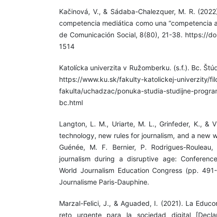
Kačinová, V., & Sádaba-Chalezquer, M. R. (2022)
competencia mediática como una “competencia a
de Comunicación Social, 8(80), 21-38. https://d
1514
Katolícka univerzita v Ružomberku. (s.f.). Bc. Š
https://www.ku.sk/fakulty-katolickej-univerzity/fi
fakulta/uchadzac/ponuka-studia-studijne-progr
bc.html
Langton, L. M., Uriarte, M. L., Grinfeder, K., &
technology, new rules for journalism, and a new 
Guénée, M. F. Bernier, P. Rodrigues-Rouleau, 
journalism during a disruptive age: Conferenc
World Journalism Education Congress (pp. 491-5
Journalisme Paris-Dauphine.
Marzal-Felici, J., & Aguaded, I. (2021). La Edu
reto urgente para la sociedad digital [Declar