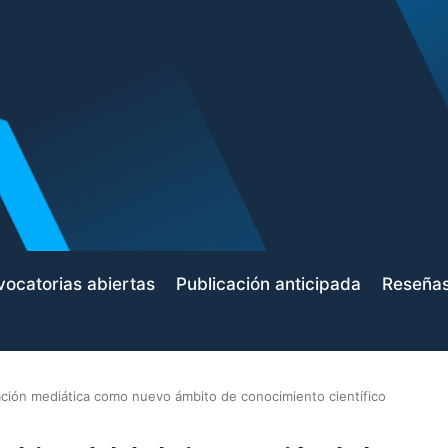
ocatorias abiertas
Publicación anticipada
Reseña
zación mediática como nuevo ámbito de conocimiento científico