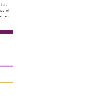
libro)
que el
vez en