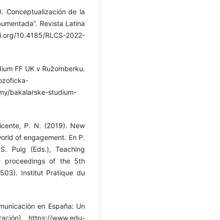
. Conceptualización de la
umentada”. Revista Latina
oi.org/10.4185/RLCS-2022-
túdium FF UK v Ružomberku.
lozoficka-
amy/bakalarske-studium-
 Vicente, P. N. (2019). New
world of engagement. En P.
S. Puig (Eds.), Teaching
e proceedings of the 5th
03). Institut Pratique du
comunicación en España: Un
ación]. https://www.edu-