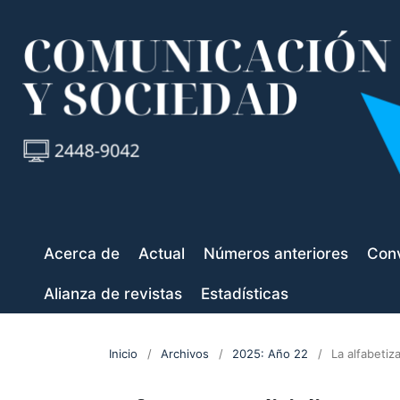
Acerca de
Actual
Números anteriores
Conv
Alianza de revistas
Estadísticas
Inicio
/
Archivos
/
2025: Año 22
/
La alfabeti