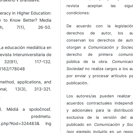
revista aceptan las sigui
condiciones:
teracy in Higher Education:
 to Know Better? Media
De acuerdo con la legislaci
ch, 7(1), 26-50.
derechos de autor, los au
conservan los derechos de auto
otorgan a
Comunicación y Socie
 La educación mediática en
derecho de primera comunic
vista Interuniversitaria de
pública de la obra.
Comunicac
2(91), 117-132.
Sociedad
no realiza cargos a los a
 11162/178048
por enviar y procesar artículos p
method, applications, and
publicación.
nal, 13(3), 313-321.
Los autores/as pueden realizar 
.
acuerdos contractuales independ
). Médiá a spoločnosť.
y adicionales para la distribuc
predmetu.
exclusiva de la versión del art
info.php?Kod=324483& lng
publicado en
Comunicación y Soc
(por ejemplo incluirlo en un repos