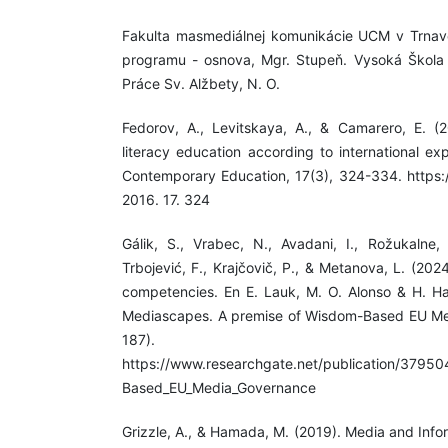
Fakulta masmediálnej komunikácie UCM v Trnave
programu - osnova, Mgr. Stupeň. Vysoká Škola 
Práce Sv. Alžbety, N. O.
Fedorov, A., Levitskaya, A., & Camarero, E. (2
literacy education according to international ex
Contemporary Education, 17(3), 324-334. https:/
2016. 17. 324
Gálik, S., Vrabec, N., Avadani, I., Rožukalne, A
Trbojević, F., Krajčovič, P., & Metanova, L. (202
competencies. En E. Lauk, M. O. Alonso & H. Har
Mediascapes. A premise of Wisdom-Based EU Me
187). MEDIA
https://www.researchgate.net/publication/379
Based_EU_Media_Governance
Grizzle, A., & Hamada, M. (2019). Media and Info