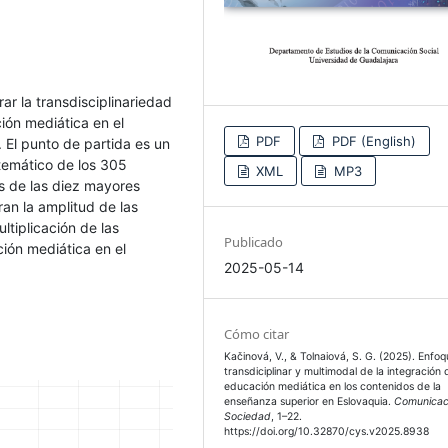
rar la transdisciplinariedad
ción mediática en el
PDF
PDF (English)
 El punto de partida es un
stemático de los 305
XML
MP3
s de las diez mayores
an la amplitud de las
ltiplicación de las
Publicado
ión mediática en el
2025-05-14
Cómo citar
Kačinová, V., & Tolnaiová, S. G. (2025). Enfo
transdiciplinar y multimodal de la integración 
educación mediática en los contenidos de la
enseñanza superior en Eslovaquia.
Comunicac
Sociedad
, 1–22.
https://doi.org/10.32870/cys.v2025.8938