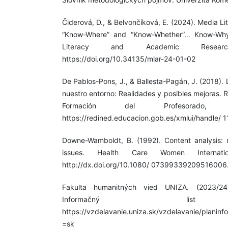
Čiderová, D., & Belvončíková, E. (2024). Media Li
“Know-Where” and “Know-Whether”… Know-Why
Literacy and Academic Resear
https://doi.org/10.34135/mlar-24-01-02
De Pablos-Pons, J., & Ballesta-Pagán, J. (2018).
nuestro entorno: Realidades y posibles mejoras. Re
Formación del Profesorado, 3
https://redined.educacion.gob.es/xmlui/handle/
Downe-Wamboldt, B. (1992). Content analysis: 
issues. Health Care Women Internatio
http://dx.doi.org/10.1080/ 07399339209516006
Fakulta humanitných vied UNIZA. (2023/24
Informačný list 
https://vzdelavanie.uniza.sk/vzdelavanie/plan
=sk