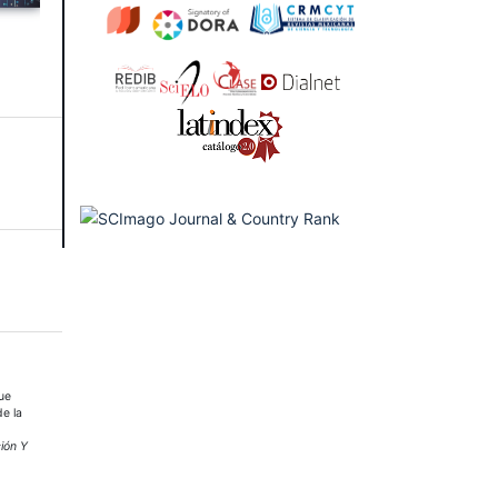
que
de la
ión Y