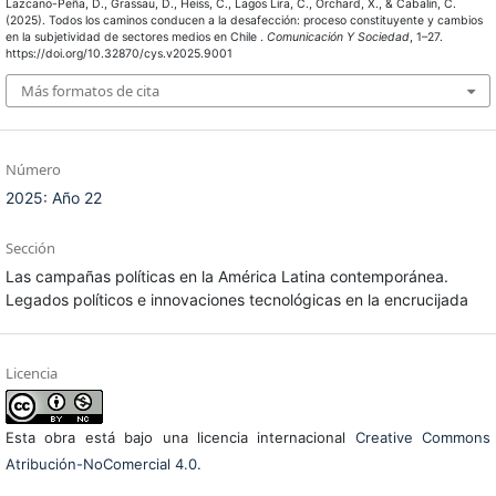
Lazcano-Peña, D., Grassau, D., Heiss, C., Lagos Lira, C., Orchard, X., & Cabalin, C.
(2025). Todos los caminos conducen a la desafección: proceso constituyente y cambios
en la subjetividad de sectores medios en Chile .
Comunicación Y Sociedad
, 1–27.
https://doi.org/10.32870/cys.v2025.9001
Más formatos de cita
Número
2025: Año 22
Sección
Las campañas políticas en la América Latina contemporánea.
Legados políticos e innovaciones tecnológicas en la encrucijada
Licencia
Esta obra está bajo una licencia internacional
Creative Commons
Atribución-NoComercial 4.0
.