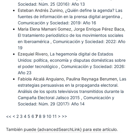
Sociedad: Núm. 25 (2016): Año 13
Esteban Andrés Zunino,
¿Quién define la agenda? Las
fuentes de información en la prensa digital argentina
,
Comunicación y Sociedad: 2019: Año 16
Maria Elena Mamani Gomez, Jorge Enrique Pérez Baca,
El tratamiento periodístico de los movimientos sociales
en Iberoamérica
,
Comunicación y Sociedad: 2022: Año
19
Ezequiel Rivero,
La hegemonía digital de Estados
Unidos: política, economía y disputas domésticas sobre
el poder tecnológico
,
Comunicación y Sociedad: 2026:
Año 23
Fabiola Alcalá Anguiano, Paulina Reynaga Berumen,
Las
estrategias persuasivas en la propaganda electoral.
Análisis de los spots televisivos transmitidos durante la
Campaña Electoral Jalisco 2015
,
Comunicación y
Sociedad: Núm. 29 (2017): Año 14
<<
<
2
3
4
5
6
7
8
9
10
11
>
>>
También puede {advancedSearchLink} para este artículo.