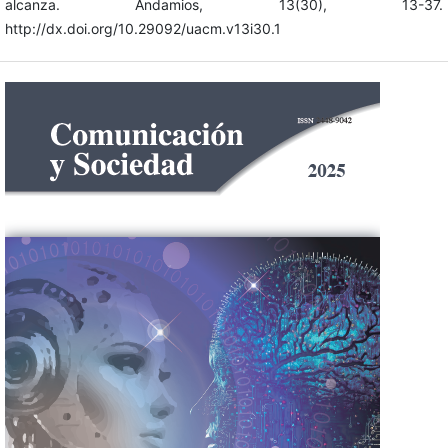
alcanza. Andamios, 13(30), 13-37.
http://dx.doi.org/10.29092/uacm.v13i30.1