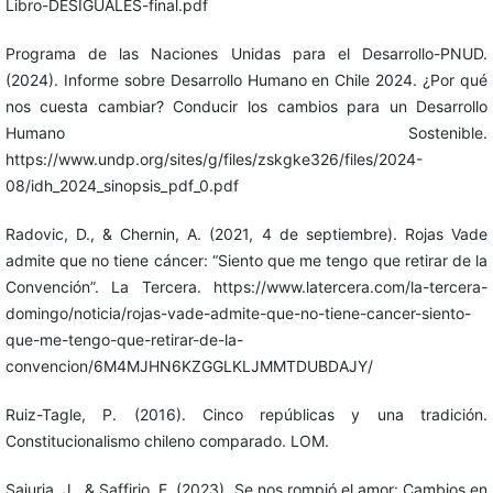
Libro-DESIGUALES-final.pdf
Programa de las Naciones Unidas para el Desarrollo-PNUD.
(2024). Informe sobre Desarrollo Humano en Chile 2024. ¿Por qué
nos cuesta cambiar? Conducir los cambios para un Desarrollo
Humano Sostenible.
https://www.undp.org/sites/g/files/zskgke326/files/2024-
08/idh_2024_sinopsis_pdf_0.pdf
Radovic, D., & Chernin, A. (2021, 4 de septiembre). Rojas Vade
admite que no tiene cáncer: “Siento que me tengo que retirar de la
Convención”. La Tercera. https://www.latercera.com/la-tercera-
domingo/noticia/rojas-vade-admite-que-no-tiene-cancer-siento-
que-me-tengo-que-retirar-de-la-
convencion/6M4MJHN6KZGGLKLJMMTDUBDAJY/
Ruiz-Tagle, P. (2016). Cinco repúblicas y una tradición.
Constitucionalismo chileno comparado. LOM.
Sajuria, J., & Saffirio, E. (2023). Se nos rompió el amor: Cambios en