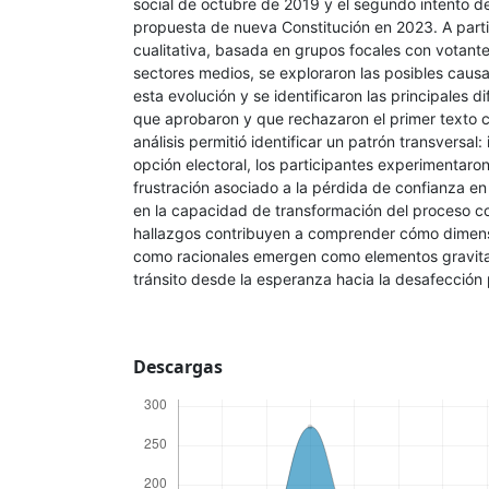
social de octubre de 2019 y el segundo intento d
propuesta de nueva Constitución en 2023. A part
cualitativa, basada en grupos focales con votante
sectores medios, se exploraron las posibles caus
esta evolución y se identificaron las principales d
que aprobaron y que rechazaron el primer texto c
análisis permitió identificar un patrón transversa
opción electoral, los participantes experimentaro
frustración asociado a la pérdida de confianza en l
en la capacidad de transformación del proceso co
hallazgos contribuyen a comprender cómo dimens
como racionales emergen como elementos gravita
tránsito desde la esperanza hacia la desafección p
Descargas