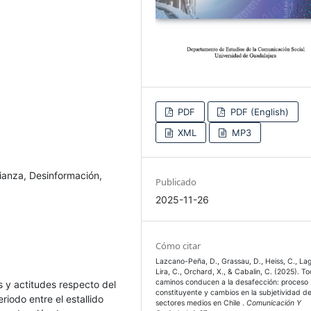
PDF
PDF (English)
XML
MP3
fianza, Desinformación,
Publicado
2025-11-26
Cómo citar
Lazcano-Peña, D., Grassau, D., Heiss, C., La
Lira, C., Orchard, X., & Cabalin, C. (2025). To
caminos conducen a la desafección: proceso
s y actitudes respecto del
constituyente y cambios en la subjetividad d
iodo entre el estallido
sectores medios en Chile .
Comunicación Y