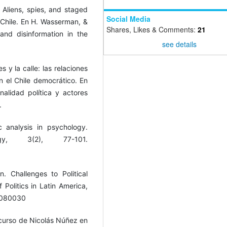
 Aliens, spies, and staged
Social Media
n Chile. En H. Wasserman, &
Shares, Likes & Comments:
21
and disinformation in the
see details
s y la calle: las relaciones
en el Chile democrático. En
onalidad política y actores
.
c analysis in psychology.
gy, 3(2), 77-101.
on. Challenges to Political
 Politics in Latin America,
60080030
discurso de Nicolás Núñez en