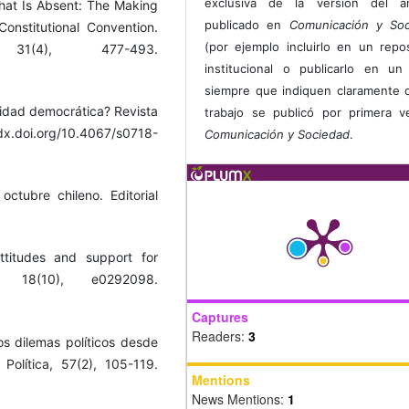
exclusiva de la versión del art
hat Is Absent: The Making
publicado en
Comunicación y Soc
onstitutional Convention.
(por ejemplo incluirlo en un repos
(4), 477-493.
institucional o publicarlo en un 
siempre que indiquen claramente 
timidad democrática? Revista
trabajo se publicó por primera 
x.doi.org/10.4067/s0718-
Comunicación y Sociedad
.
octubre chileno. Editorial
attitudes and support for
 18(10), e0292098.
Captures
Readers:
3
Los dilemas políticos desde
Política, 57(2), 105-119.
Mentions
News Mentions:
1