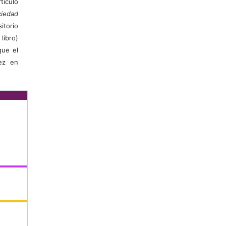
ículo
iedad
itorio
libro)
que el
vez en