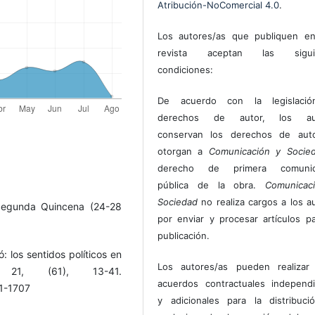
Atribución-NoComercial 4.0
.
Los autores/as que publiquen en
revista aceptan las sigui
condiciones:
De acuerdo con la legislaci
derechos de autor, los au
conservan los derechos de auto
otorgan a
Comunicación y Socie
derecho de primera comunic
pública de la obra.
Comunicac
Sociedad
no realiza cargos a los a
 Segunda Quincena (24-28
por enviar y procesar artículos p
publicación.
ó: los sentidos políticos en
Los autores/as pueden realizar 
21, (61), 13-41.
acuerdos contractuales independ
1-1707
y adicionales para la distribuc