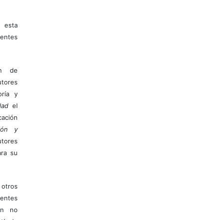
 esta
entes
ón de
tores
ría y
dad
el
ación
ión y
utores
ara su
otros
ientes
ión no