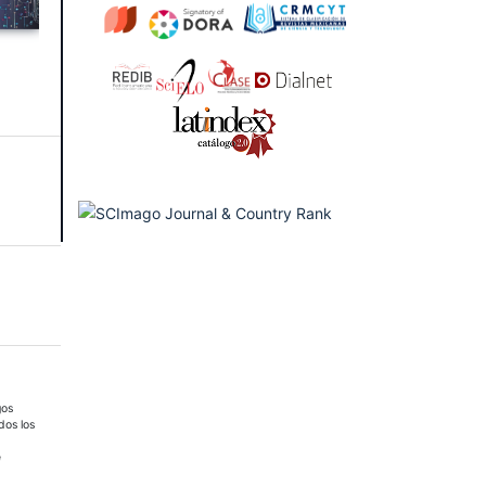
gos
dos los
e