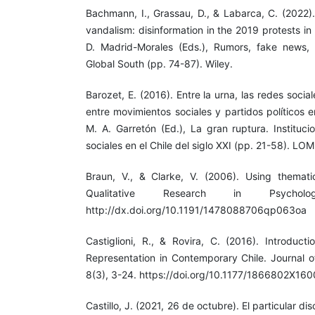
Bachmann, I., Grassau, D., & Labarca, C. (2022).
vandalism: disinformation in the 2019 protests i
D. Madrid-Morales (Eds.), Rumors, fake news, 
Global South (pp. 74-87). Wiley.
Barozet, E. (2016). Entre la urna, las redes sociale
entre movimientos sociales y partidos políticos 
M. A. Garretón (Ed.), La gran ruptura. Instituci
sociales en el Chile del siglo XXI (pp. 21-58). LOM
Braun, V., & Clarke, V. (2006). Using themati
Qualitative Research in Psycholo
http://dx.doi.org/10.1191/1478088706qp063oa
Castiglioni, R., & Rovira, C. (2016). Introducti
Representation in Contemporary Chile. Journal of
8(3), 3-24. https://doi.org/10.1177/1866802X1
Castillo, J. (2021, 26 de octubre). El particular 