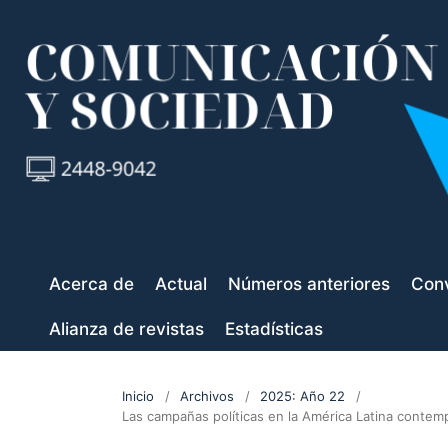
Acerca de
Actual
Números anteriores
Conv
Alianza de revistas
Estadísticas
Inicio
/
Archivos
/
2025: Año 22
/
Las campañas políticas en la América Latina contem