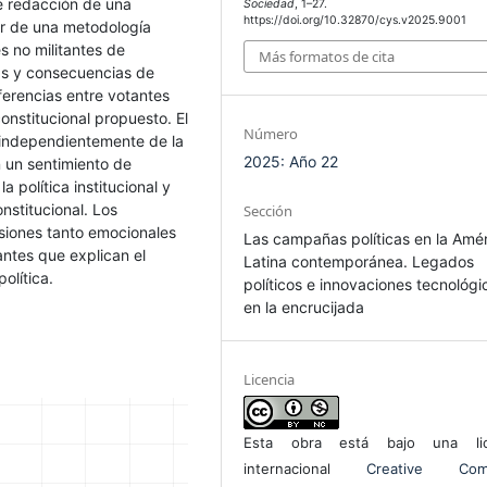
e redacción de una
Sociedad
, 1–27.
https://doi.org/10.32870/cys.v2025.9001
ir de una metodología
s no militantes de
Más formatos de cita
as y consecuencias de
iferencias entre votantes
onstitucional propuesto. El
Número
l: independientemente de la
2025: Año 22
n un sentimiento de
a política institucional y
nstitucional. Los
Sección
iones tanto emocionales
Las campañas políticas en la Amé
ntes que explican el
Latina contemporánea. Legados
olítica.
políticos e innovaciones tecnológi
en la encrucijada
Licencia
Esta obra está bajo una lic
internacional
Creative Com