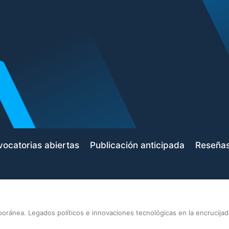
ocatorias abiertas
Publicación anticipada
Reseña
poránea. Legados políticos e innovaciones tecnológicas en la encrucijad