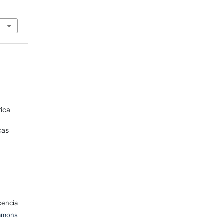
rica
cas
encia
mons