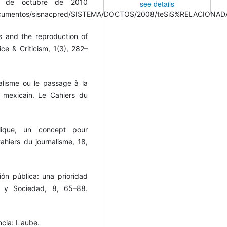
1 de octubre de 2010
see details
/documentos/sisnacpred/SISTEMA/DOCTOS/2008/teSiS%RELACION
ws and the reproduction of
ice & Criticism, 1(3), 282–
alisme ou le passage à la
s mexicain. Le Cahiers du
lique, un concept pour
ahiers du journalisme, 18,
ón pública: una prioridad
n y Sociedad, 8, 65–88.
ncia: L'aube.