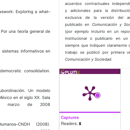
acuerdos contractuales independ
y adicionales para la distribuc
wswork: Exploring a what–
exclusiva de la versión del art
publicado en
Comunicación y Soc
 Por una teoría general de
(por ejemplo incluirlo en un repos
institucional o publicarlo en un 
siempre que indiquen claramente 
sistemas informativos en
trabajo se publicó por primera 
Comunicación y Sociedad
.
emocratic consolidation.
ubordinación. Un modelo
México en el siglo XX. Sala
de marzo de 2008
Captures
Readers:
8
umanos–CNDH (2008).