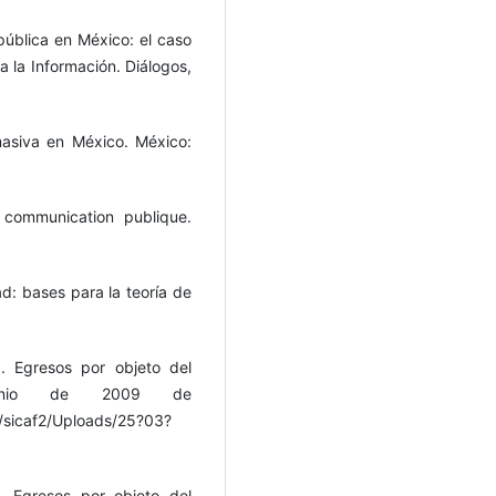
pública en México: el caso
 la Información. Diálogos,
masiva en México. México:
 communication publique.
ad: bases para la teoría de
. Egresos por objeto del
unio de 2009 de
s/sicaf2/Uploads/25?03?
. Egresos por objeto del