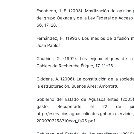
Escobedo, J. F. (2003). Movilización de opinión 
del grupo Oaxaca y de la Ley Federal de Acceso a
66, 17–28.
Fernández, F. (1993). Los medios de difusión 
Juan Pablos.
Gauthier, G. (1992). Les enjeux étiques de la
Cahiers de Recherche Étique, 17, 11–26.
Giddens, A. (2006). La constitución de la socied
la estructuración. Buenos Aires: Amorrortu.
Gobierno del Estado de Aguascalientes (2005)
gasto. Recuperado el 22 de j
http://eservicios.aguascalientes.gob.mx/servicio
2009?03?58?10eog_fs05.pdf
Gobierno del Estado de Aguascalientes (2010)