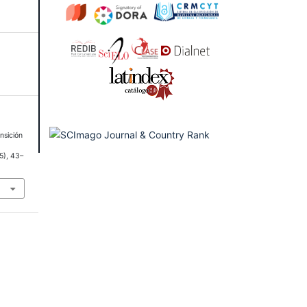
nsición
15), 43–