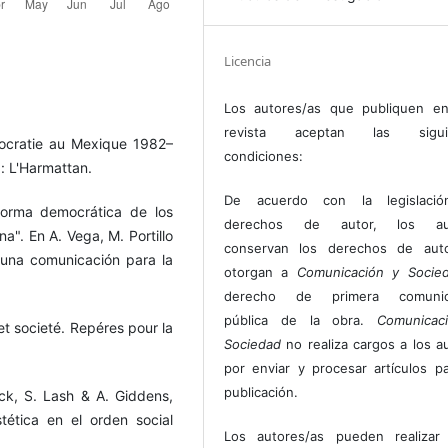
Licencia
Los autores/as que publiquen en
revista aceptan las sigui
ocratie au Mexique 1982–
condiciones:
: L'Harmattan.
De acuerdo con la legislaci
eforma democrática de los
derechos de autor, los au
na". En A. Vega, M. Portillo
conservan los derechos de auto
 una comunicación para la
otorgan a
Comunicación y Socie
derecho de primera comunic
pública de la obra.
Comunicac
 societé. Repéres pour la
Sociedad
no realiza cargos a los a
por enviar y procesar artículos p
publicación.
ck, S. Lash & A. Giddens,
stética en el orden social
Los autores/as pueden realizar 