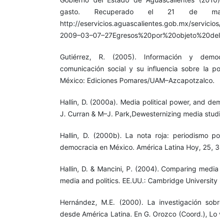
gasto. Recuperado el 21 de 
http://eservicios.aguascalientes.gob.mx/servicio
2009–03–07–27Egresos%20por%20objeto%20del
Gutiérrez, R. (2005). Información y dem
comunicación social y su influencia sobre la po
México: Ediciones Pomares/UAM–Azcapotzalco.
Hallin, D. (2000a). Media political power, and de
J. Curran & M–J. Park,Dewesternizing media studi
Hallin, D. (2000b). La nota roja: periodismo po
democracia en México. América Latina Hoy, 25, 
Hallin, D. & Mancini, P. (2004). Comparing medi
media and politics. EE.UU.: Cambridge University 
Hernández, M.E. (2000). La investigación sobr
desde América Latina. En G. Orozco (Coord.), Lo v