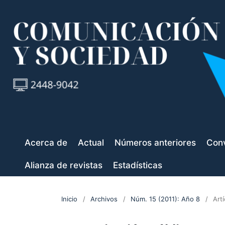
Acerca de
Actual
Números anteriores
Conv
Alianza de revistas
Estadísticas
Inicio
/
Archivos
/
Núm. 15 (2011): Año 8
/
Art