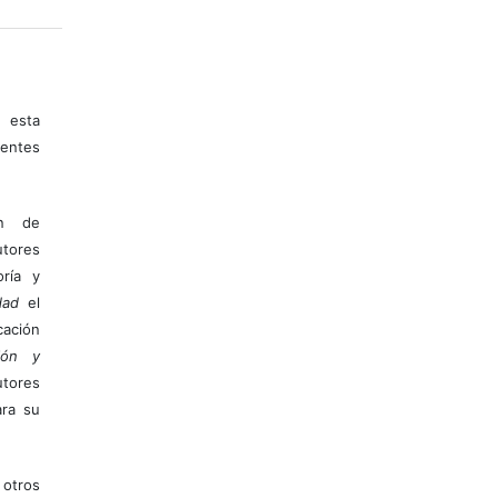
 esta
entes
ón de
tores
ría y
dad
el
ación
ión y
utores
ara su
otros