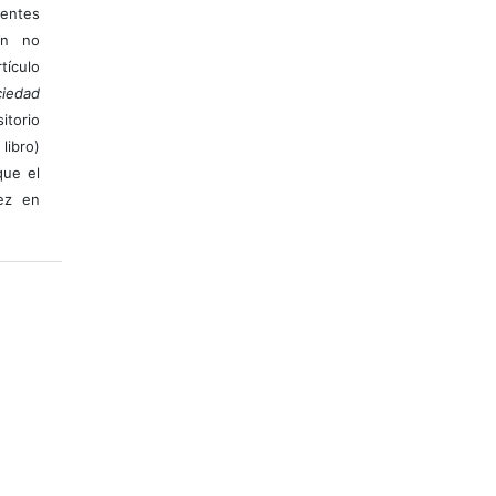
ientes
ión no
ículo
iedad
itorio
libro)
que el
vez en