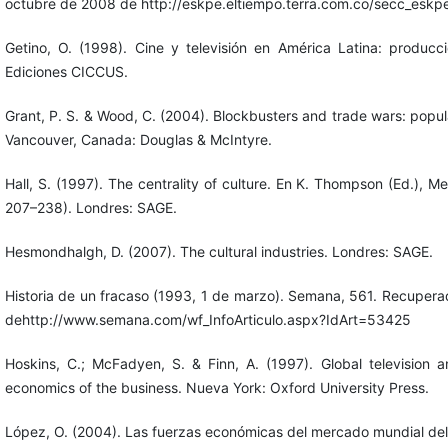
octubre de 2008 de http://eskpe.eltiempo.terra.com.co/secc_esk
Getino, O. (1998). Cine y televisión en América Latina: produc
Ediciones CICCUS.
Grant, P. S. & Wood, C. (2004). Blockbusters and trade wars: popula
Vancouver, Canada: Douglas & McIntyre.
Hall, S. (1997). The centrality of culture. En K. Thompson (Ed.), Me
207–238). Londres: SAGE.
Hesmondhalgh, D. (2007). The cultural industries. Londres: SAGE.
Historia de un fracaso (1993, 1 de marzo). Semana, 561. Recuper
dehttp://www.semana.com/wf_InfoArticulo.aspx?IdArt=53425
Hoskins, C.; McFadyen, S. & Finn, A. (1997). Global television a
economics of the business. Nueva York: Oxford University Press.
López, O. (2004). Las fuerzas económicas del mercado mundial del