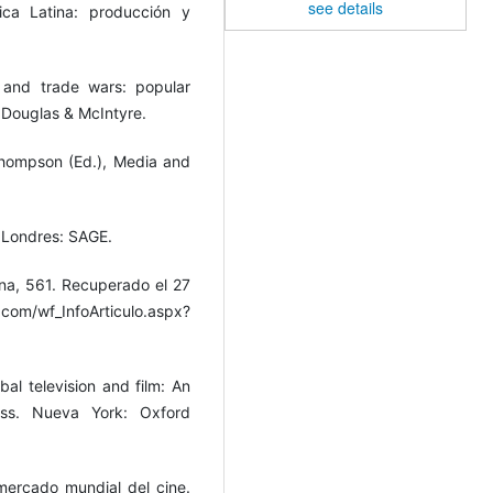
see details
ica Latina: producción y
 and trade wars: popular
 Douglas & McIntyre.
. Thompson (Ed.), Media and
. Londres: SAGE.
na, 561. Recuperado el 27
m/wf_InfoArticulo.aspx?
bal television and film: An
ess. Nueva York: Oxford
mercado mundial del cine.