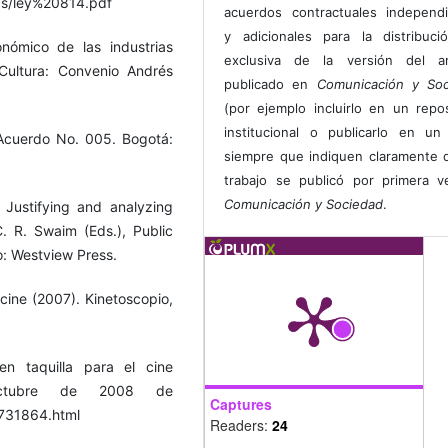
cs/ley%20814.pdf
acuerdos contractuales independ
y adicionales para la distribuc
nómico de las industrias
exclusiva de la versión del art
 Cultura: Convenio Andrés
publicado en
Comunicación y Soc
(por ejemplo incluirlo en un repos
institucional o publicarlo en un 
Acuerdo No. 005. Bogotá:
siempre que indiquen claramente 
trabajo se publicó por primera 
Comunicación y Sociedad
.
 Justifying and analyzing
. R. Swaim (Eds.), Public
o: Westview Press.
cine (2007). Kinetoscopio,
n taquilla para el cine
octubre de 2008 de
Captures
2731864.html
Readers:
24