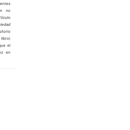
ientes
ión no
ículo
iedad
itorio
libro)
que el
vez en