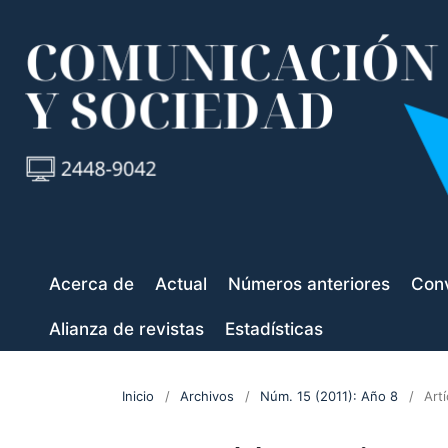
Acerca de
Actual
Números anteriores
Conv
Alianza de revistas
Estadísticas
Inicio
/
Archivos
/
Núm. 15 (2011): Año 8
/
Art