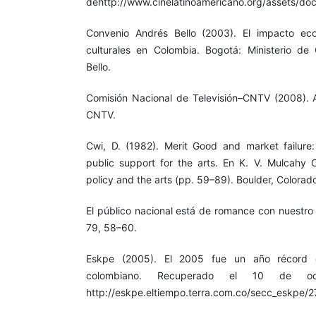
dehttp://www.cinelatinoamericano.org/assets/do
Convenio Andrés Bello (2003). El impacto eco
culturales en Colombia. Bogotá: Ministerio de
Bello.
Comisión Nacional de Televisión–CNTV (2008). 
CNTV.
Cwi, D. (1982). Merit Good and market failure:
public support for the arts. En K. V. Mulcahy C
policy and the arts (pp. 59–89). Boulder, Colorad
El público nacional está de romance con nuestro 
79, 58–60.
Eskpe (2005). El 2005 fue un año récord e
colombiano. Recuperado el 10 de 
http://eskpe.eltiempo.terra.com.co/secc_eskpe/