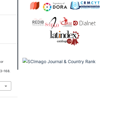
tor
43–168.