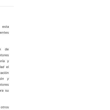
 esta
entes
ón de
tores
ría y
dad
el
ación
ión y
utores
ara su
otros