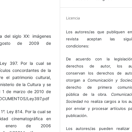
Licencia
Los autores/as que publiquen en
da del siglo XX: imágenes
revista aceptan las sigui
agosto de 2009 de
condiciones:
De acuerdo con la legislaci
Ley 397. Por la cual se
derechos de autor, los au
tículos concordantes de la
conservan los derechos de auto
e el patrimonio cultural,
otorgan a
Comunicación y Socie
nisterio de la Cultura y se
derecho de primera comunic
el 1 de marzo de 2010 de
pública de la obra.
Comunicac
s/DOCUMENTOS/Ley397.pdf
Sociedad
no realiza cargos a los a
por enviar y procesar artículos p
1°. Ley 814. Por la cual se
publicación.
idad cinematográfica en
e enero de 2006
Los autores/as pueden realizar 