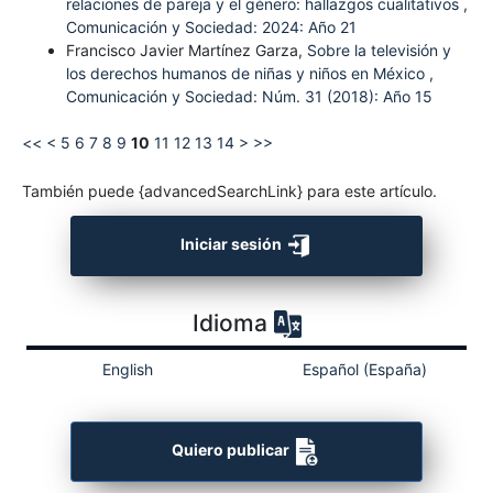
relaciones de pareja y el género: hallazgos cualitativos
,
Comunicación y Sociedad: 2024: Año 21
Francisco Javier Martínez Garza,
Sobre la televisión y
los derechos humanos de niñas y niños en México
,
Comunicación y Sociedad: Núm. 31 (2018): Año 15
<<
<
5
6
7
8
9
10
11
12
13
14
>
>>
También puede {advancedSearchLink} para este artículo.
Iniciar sesión
Idioma
English
Español (España)
Quiero publicar