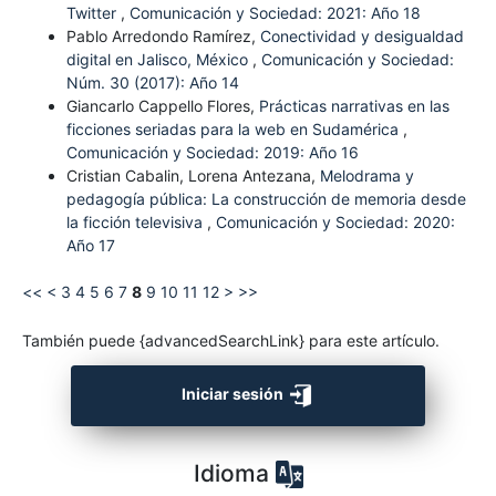
Twitter
,
Comunicación y Sociedad: 2021: Año 18
Pablo Arredondo Ramírez,
Conectividad y desigualdad
digital en Jalisco, México
,
Comunicación y Sociedad:
Núm. 30 (2017): Año 14
Giancarlo Cappello Flores,
Prácticas narrativas en las
ficciones seriadas para la web en Sudamérica
,
Comunicación y Sociedad: 2019: Año 16
Cristian Cabalin, Lorena Antezana,
Melodrama y
pedagogía pública: La construcción de memoria desde
la ficción televisiva
,
Comunicación y Sociedad: 2020:
Año 17
<<
<
3
4
5
6
7
8
9
10
11
12
>
>>
También puede {advancedSearchLink} para este artículo.
Iniciar sesión
Idioma