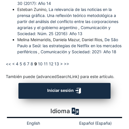
30 (2017): Año 14
Esteban Zunino,
La relevancia de las noticias en la
prensa gráfica. Una reflexión teórico metodológica a
partir del análisis del conflicto entre las corporaciones
agrarias y el gobierno argentino
,
Comunicación y
Sociedad: Núm. 25 (2016): Año 13
Melina Meimaridis, Daniela Mazur, Daniel Rios,
De São
Paulo a Seúl: las estrategias de Netflix en los mercados
periféricos
,
Comunicación y Sociedad: 2021: Año 18
<<
<
4
5
6
7
8
9
10
11
12
13
>
>>
También puede {advancedSearchLink} para este artículo.
Iniciar sesión
Idioma
English
Español (España)