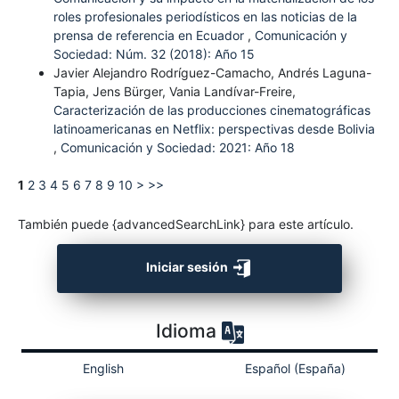
roles profesionales periodísticos en las noticias de la
prensa de referencia en Ecuador
,
Comunicación y
Sociedad: Núm. 32 (2018): Año 15
Javier Alejandro Rodríguez-Camacho, Andrés Laguna-
Tapia, Jens Bürger, Vania Landívar-Freire,
Caracterización de las producciones cinematográficas
latinoamericanas en Netflix: perspectivas desde Bolivia
,
Comunicación y Sociedad: 2021: Año 18
1
2
3
4
5
6
7
8
9
10
>
>>
También puede {advancedSearchLink} para este artículo.
Iniciar sesión
Idioma
English
Español (España)