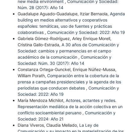
new media environment
,
Comunicación y Sociedad:
Núm. 28 (2017): Año 14
Guadalupe Aguado-Guadalupe, Itziar Bernaola,
Agenda
building en medios alternativos y cooperativos
españoles: temáticas, uso de fuentes y prácticas
colaborativas
,
Comunicación y Sociedad: 2022: Año 19
Gabriela Gómez-Rodríguez, Arley Enrique Morell,
Cristina Gallo-Estrada,
A 30 años de Comunicación y
Sociedad: cambios y permanencias en el campo
académico de la comunicación
,
Comunicación y
Sociedad: Núm. 30 (2017): Año 14
Constanza Ortega-Gunckel, Enrique Núñez-Mussa,
William Porath,
Comparación entre la cobertura de la
prensa a campañas presidenciales y la agenda de los
periodistas que conducen debates
,
Comunicación y
Sociedad: 2022: Año 19
María Mendoza Michilot,
Actores, actantes y redes.
Representación mediática de la acción colectiva en un
conflicto socioambiental peruano
,
Comunicación y
Sociedad: 2024: Año 21
Diana Viveros, Claudia Mellado,
La Ley de
Comunicación y su impacto en la materialización de los