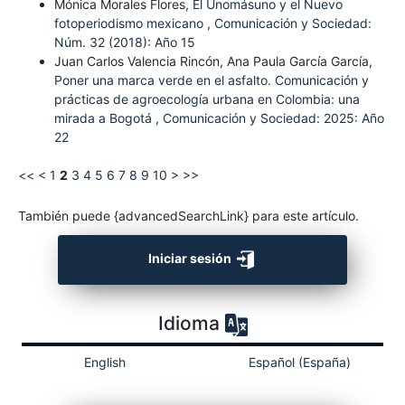
Mónica Morales Flores,
El Unomásuno y el Nuevo
fotoperiodismo mexicano
,
Comunicación y Sociedad:
Núm. 32 (2018): Año 15
Juan Carlos Valencia Rincón, Ana Paula García García,
Poner una marca verde en el asfalto. Comunicación y
prácticas de agroecología urbana en Colombia: una
mirada a Bogotá
,
Comunicación y Sociedad: 2025: Año
22
<<
<
1
2
3
4
5
6
7
8
9
10
>
>>
También puede {advancedSearchLink} para este artículo.
Iniciar sesión
Idioma
English
Español (España)