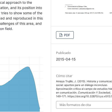
tical approach to the
tion, and its position into
 tries to show some of the
ited and reproduced in this
challenges of this area, and
on field.
PDF
Publicado
2015-04-15
Cómo citar
Amaya Trujillo, J. (2015). Historia y comunica
social: apuntes para un diálogo inconcluso.
Aproximación crítica al campo de estudios his
en comunicación.
Comunicación Y Sociedad
,
149–171. https://doi.org/10.32870/cys.v0i13.
Más formatos de cita