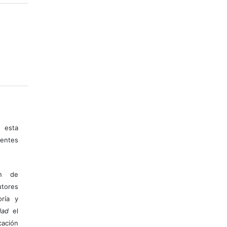
 esta
entes
ón de
tores
ría y
dad
el
ación