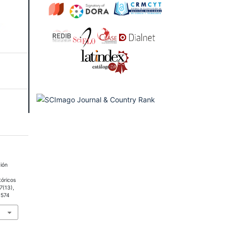
ción
tóricos
7
(13),
1574