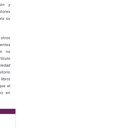
ión y
utores
ara su
otros
ientes
ión no
ículo
iedad
itorio
libro)
que el
vez en