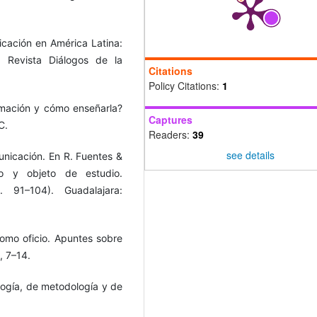
icación en América Latina:
. Revista Diálogos de la
Citations
Policy Citations:
1
ormación y cómo enseñarla?
Captures
C.
Readers:
39
see details
municación. En R. Fuentes &
po y objeto de estudio.
p. 91–104). Guadalajara:
como oficio. Apuntes sobre
, 7–14.
ología, de metodología y de