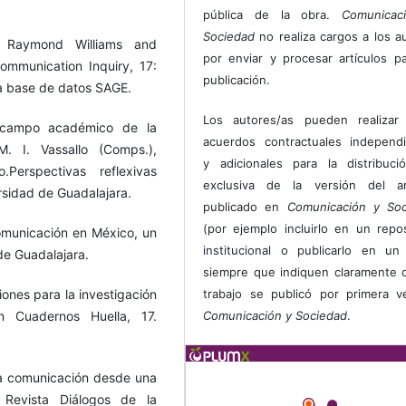
pública de la obra.
Comunicac
Sociedad
no realiza cargos a los a
: Raymond Williams and
por enviar y procesar artículos p
ommunication Inquiry, 17:
publicación.
a base de datos SAGE.
Los autores/as pueden realizar 
l campo académico de la
acuerdos contractuales independ
. I. Vassallo (Comps.),
y adicionales para la distribuc
erspectivas reflexivas
exclusiva de la versión del art
rsidad de Guadalajara.
publicado en
Comunicación y Soc
(por ejemplo incluirlo en un repos
comunicación en México, un
institucional o publicarlo en un 
de Guadalajara.
siempre que indiquen claramente 
iones para la investigación
trabajo se publicó por primera 
n Cuadernos Huella, 17.
Comunicación y Sociedad
.
 la comunicación desde una
. Revista Diálogos de la