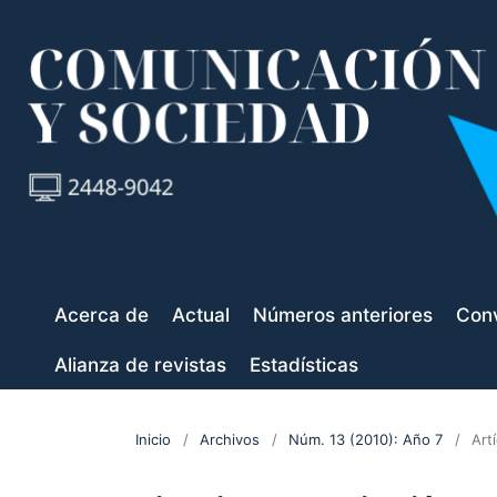
Acerca de
Actual
Números anteriores
Conv
Alianza de revistas
Estadísticas
Inicio
/
Archivos
/
Núm. 13 (2010): Año 7
/
Art