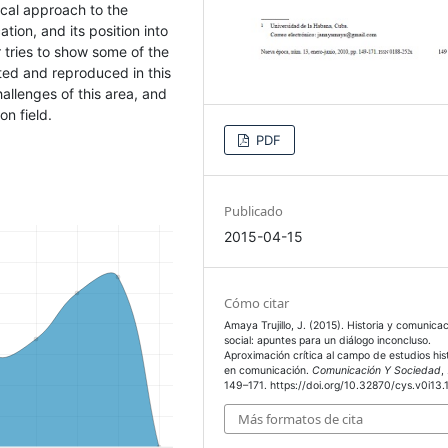
tical approach to the
tion, and its position into
 tries to show some of the
ited and reproduced in this
challenges of this area, and
on field.
PDF
Publicado
2015-04-15
Cómo citar
Amaya Trujillo, J. (2015). Historia y comunica
social: apuntes para un diálogo inconcluso.
Aproximación crítica al campo de estudios his
en comunicación.
Comunicación Y Sociedad
,
149–171. https://doi.org/10.32870/cys.v0i13.
Más formatos de cita