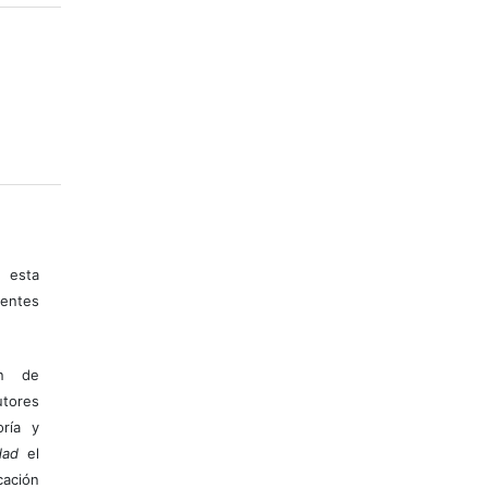
 esta
entes
ón de
tores
ría y
dad
el
ación