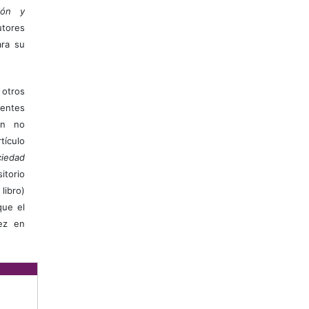
ión y
utores
ara su
otros
ientes
ión no
ículo
iedad
itorio
libro)
que el
vez en