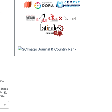
ción
tóricos
7
(13),
1574