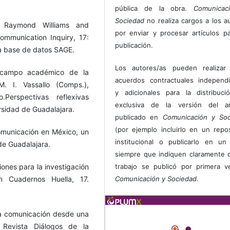
pública de la obra.
Comunicac
Sociedad
no realiza cargos a los a
: Raymond Williams and
por enviar y procesar artículos p
ommunication Inquiry, 17:
publicación.
a base de datos SAGE.
Los autores/as pueden realizar 
l campo académico de la
acuerdos contractuales independ
. I. Vassallo (Comps.),
y adicionales para la distribuc
erspectivas reflexivas
exclusiva de la versión del art
rsidad de Guadalajara.
publicado en
Comunicación y Soc
(por ejemplo incluirlo en un repos
comunicación en México, un
institucional o publicarlo en un 
de Guadalajara.
siempre que indiquen claramente 
iones para la investigación
trabajo se publicó por primera 
n Cuadernos Huella, 17.
Comunicación y Sociedad
.
 la comunicación desde una
. Revista Diálogos de la