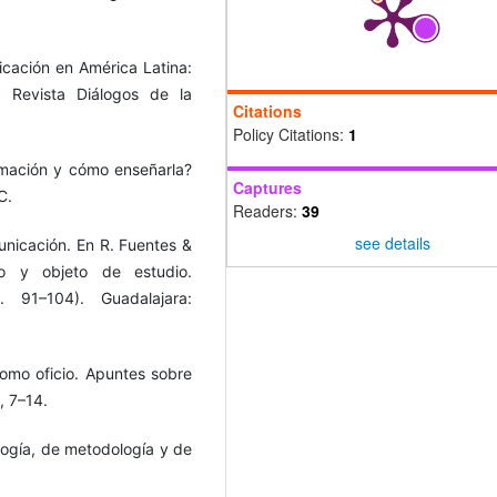
icación en América Latina:
. Revista Diálogos de la
Citations
Policy Citations:
1
ormación y cómo enseñarla?
Captures
C.
Readers:
39
see details
municación. En R. Fuentes &
po y objeto de estudio.
p. 91–104). Guadalajara:
como oficio. Apuntes sobre
, 7–14.
ología, de metodología y de