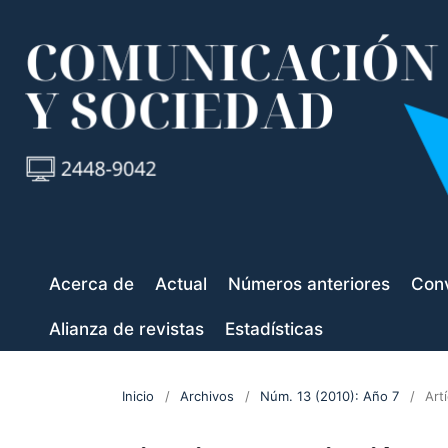
Acerca de
Actual
Números anteriores
Conv
Alianza de revistas
Estadísticas
Inicio
/
Archivos
/
Núm. 13 (2010): Año 7
/
Art