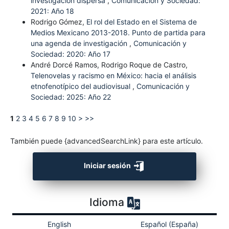
investigación dispersa
,
Comunicación y Sociedad:
2021: Año 18
Rodrigo Gómez,
El rol del Estado en el Sistema de
Medios Mexicano 2013-2018. Punto de partida para
una agenda de investigación
,
Comunicación y
Sociedad: 2020: Año 17
André Dorcé Ramos, Rodrigo Roque de Castro,
Telenovelas y racismo en México: hacia el análisis
etnofenotípico del audiovisual
,
Comunicación y
Sociedad: 2025: Año 22
1
2
3
4
5
6
7
8
9
10
>
>>
También puede {advancedSearchLink} para este artículo.
Iniciar sesión
Idioma
English
Español (España)