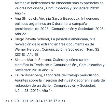
Alemania: indicadores de etnocentrismo expresados en
valores noticiosos
,
Comunicación y Sociedad: 2020:
Año 17
Ana Slimovich, Virginia García Beaudoux,
Influencers
políticos argentinos en X durante la campaña
presidencial de 2023
,
Comunicación y Sociedad: 2025:
Año 22
Diego Zavala Scherer,
La pesadilla americana, o la
revelación de lo extraño en tres documentales de
Werner Herzog
,
Comunicación y Sociedad: Núm. 32
(2018): Año 15
Manuel Martín Serrano,
Cuándo y cómo se hizo
científica la Teoría de la Comunicación
,
Comunicación y
Sociedad: 2019: Año 16
Laura Rosenberg,
Etnografía del trabajo periodístico.
Apuntes sobre la inserción del investigador en la sala de
redacción de un diario
,
Comunicación y Sociedad:
Núm. 28 (2017): Año 14
<<
<
8
9
10
11
12
13
14
15
16
17
>
>>