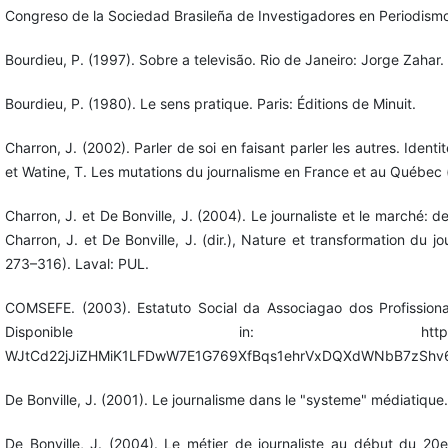
Congreso de la Sociedad Brasileña de Investigadores en Periodismo
Bourdieu, P. (1997). Sobre a televisão. Rio de Janeiro: Jorge Zahar.
Bourdieu, P. (1980). Le sens pratique. Paris: Éditions de Minuit.
Charron, J. (2002). Parler de soi en faisant parler les autres. Identit
et Watine, T. Les mutations du journalisme en France et au Québec 
Charron, J. et De Bonville, J. (2004). Le journaliste et le marché: d
Charron, J. et De Bonville, J. (dir.), Nature et transformation du 
273–316). Laval: PUL.
COMSEFE. (2003). Estatuto Social da Associagao dos Profissiona
Disponible in: http://fl.grp.yahoofs
WJtCd22jJiZHMiK1LFDwW7E1G769XfBqs1ehrVxDQXdWNbB7zShv6
De Bonville, J. (2001). Le journalisme dans le "systeme" médiatique
De Bonville, J. (2004). Le métier de journaliste au début du 20e 