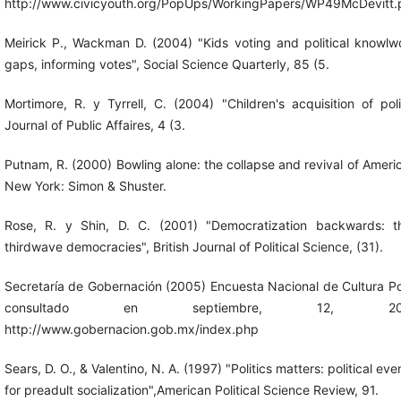
http://www.civicyouth.org/PopUps/WorkingPapers/WP49McDevitt.
Meirick P., Wackman D. (2004) "Kids voting and political knowlw
gaps, informing votes", Social Science Quarterly, 85 (5.
Mortimore, R. y Tyrrell, C. (2004) "Children's acquisition of polit
Journal of Public Affaires, 4 (3.
Putnam, R. (2000) Bowling alone: the collapse and revival of Amer
New York: Simon & Shuster.
Rose, R. y Shin, D. C. (2001) "Democratization backwards: 
thirdwave democracies", British Journal of Political Science, (31).
Secretaría de Gobernación (2005) Encuesta Nacional de Cultura Po
consultado en septiembre, 12, 
http://www.gobernacion.gob.mx/index.php
Sears, D. O., & Valentino, N. A. (1997) "Politics matters: political eve
for preadult socialization",American Political Science Review, 91.