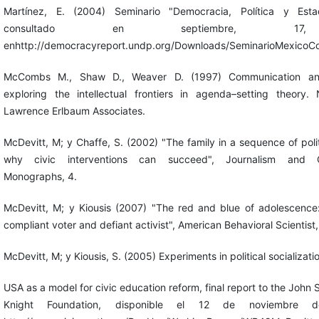
Martínez, E. (2004) Seminario "Democracia, Política y Estad
consultado en septiembre, 1
enhttp://democracyreport.undp.org/Downloads/SeminarioMexicoCo
McCombs M., Shaw D., Weaver D. (1997) Communication an
exploring the intellectual frontiers in agenda–setting theory.
Lawrence Erlbaum Associates.
McDevitt, M; y Chaffe, S. (2002) "The family in a sequence of polit
why civic interventions can succeed", Journalism and C
Monographs, 4.
McDevitt, M; y Kiousis (2007) "The red and blue of adolescence:
compliant voter and defiant activist", American Behavioral Scientist,
McDevitt, M; y Kiousis, S. (2005) Experiments in political socializati
USA as a model for civic education reform, final report to the John
Knight Foundation, disponible el 12 de noviembre 