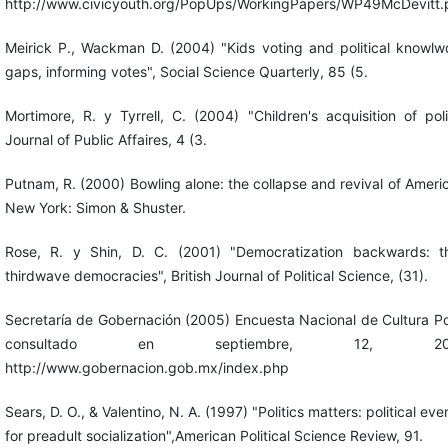
http://www.civicyouth.org/PopUps/WorkingPapers/WP49McDevitt.
Meirick P., Wackman D. (2004) "Kids voting and political knowlw
gaps, informing votes", Social Science Quarterly, 85 (5.
Mortimore, R. y Tyrrell, C. (2004) "Children's acquisition of polit
Journal of Public Affaires, 4 (3.
Putnam, R. (2000) Bowling alone: the collapse and revival of Amer
New York: Simon & Shuster.
Rose, R. y Shin, D. C. (2001) "Democratization backwards: 
thirdwave democracies", British Journal of Political Science, (31).
Secretaría de Gobernación (2005) Encuesta Nacional de Cultura Po
consultado en septiembre, 12, 
http://www.gobernacion.gob.mx/index.php
Sears, D. O., & Valentino, N. A. (1997) "Politics matters: political eve
for preadult socialization",American Political Science Review, 91.