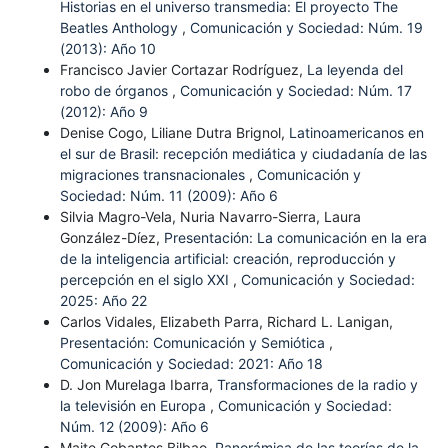
Historias en el universo transmedia: El proyecto The
Beatles Anthology
,
Comunicación y Sociedad: Núm. 19
(2013): Año 10
Francisco Javier Cortazar Rodríguez,
La leyenda del
robo de órganos
,
Comunicación y Sociedad: Núm. 17
(2012): Año 9
Denise Cogo, Liliane Dutra Brignol,
Latinoamericanos en
el sur de Brasil: recepción mediática y ciudadanía de las
migraciones transnacionales
,
Comunicación y
Sociedad: Núm. 11 (2009): Año 6
Silvia Magro-Vela, Nuria Navarro-Sierra, Laura
González-Díez,
Presentación: La comunicación en la era
de la inteligencia artificial: creación, reproducción y
percepción en el siglo XXI
,
Comunicación y Sociedad:
2025: Año 22
Carlos Vidales, Elizabeth Parra, Richard L. Lanigan,
Presentación: Comunicación y Semiótica
,
Comunicación y Sociedad: 2021: Año 18
D. Jon Murelaga Ibarra,
Transformaciones de la radio y
la televisión en Europa
,
Comunicación y Sociedad:
Núm. 12 (2009): Año 6
Maite Gobantes Bilbao,
Panorámica de las teorías de la