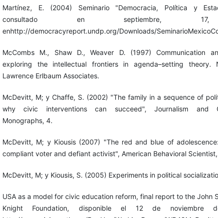
Martínez, E. (2004) Seminario "Democracia, Política y Estad
consultado en septiembre, 1
enhttp://democracyreport.undp.org/Downloads/SeminarioMexicoCo
McCombs M., Shaw D., Weaver D. (1997) Communication an
exploring the intellectual frontiers in agenda–setting theory.
Lawrence Erlbaum Associates.
McDevitt, M; y Chaffe, S. (2002) "The family in a sequence of polit
why civic interventions can succeed", Journalism and C
Monographs, 4.
McDevitt, M; y Kiousis (2007) "The red and blue of adolescence:
compliant voter and defiant activist", American Behavioral Scientist,
McDevitt, M; y Kiousis, S. (2005) Experiments in political socializati
USA as a model for civic education reform, final report to the John
Knight Foundation, disponible el 12 de noviembre 