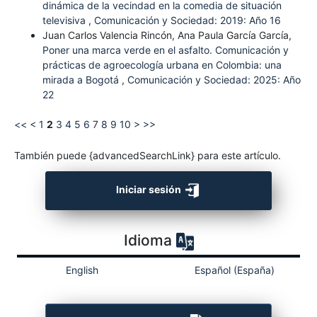
dinámica de la vecindad en la comedia de situación
televisiva
,
Comunicación y Sociedad: 2019: Año 16
Juan Carlos Valencia Rincón, Ana Paula García García,
Poner una marca verde en el asfalto. Comunicación y
prácticas de agroecología urbana en Colombia: una
mirada a Bogotá
,
Comunicación y Sociedad: 2025: Año
22
<<
<
1
2
3
4
5
6
7
8
9
10
>
>>
También puede {advancedSearchLink} para este artículo.
Iniciar sesión
Idioma
English
Español (España)