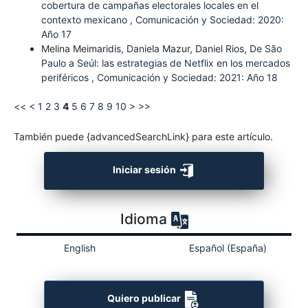
cobertura de campañas electorales locales en el
contexto mexicano
,
Comunicación y Sociedad: 2020:
Año 17
Melina Meimaridis, Daniela Mazur, Daniel Rios,
De São
Paulo a Seúl: las estrategias de Netflix en los mercados
periféricos
,
Comunicación y Sociedad: 2021: Año 18
<<
<
1
2
3
4
5
6
7
8
9
10
>
>>
También puede {advancedSearchLink} para este artículo.
Iniciar sesión
Idioma
English
Español (España)
Quiero publicar