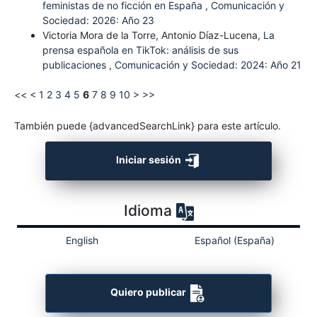
feministas de no ficción en España
,
Comunicación y
Sociedad: 2026: Año 23
Victoria Mora de la Torre, Antonio Díaz-Lucena,
La
prensa española en TikTok: análisis de sus
publicaciones
,
Comunicación y Sociedad: 2024: Año 21
<<
<
1
2
3
4
5
6
7
8
9
10
>
>>
También puede {advancedSearchLink} para este artículo.
Iniciar sesión
Idioma
English
Español (España)
Quiero publicar