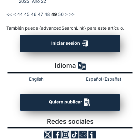
2025: Año 22
<<
<
44
45
46
47
48
49
50
>
>>
También puede {advancedSearchLink} para este artículo.
Iniciar sesión
Idioma
English
Español (España)
Quiero publicar
Redes sociales