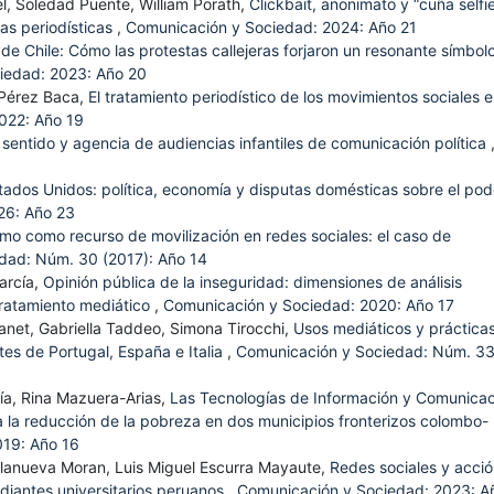
, Soledad Puente, William Porath,
Clickbait, anonimato y “cuña selfie
as periodísticas
,
Comunicación y Sociedad: 2024: Año 21
de Chile: Cómo las protestas callejeras forjaron un resonante símbol
iedad: 2023: Año 20
 Pérez Baca,
El tratamiento periodístico de los movimientos sociales 
022: Año 19
sentido y agencia de audiencias infantiles de comunicación política
tados Unidos: política, economía y disputas domésticas sobre el pod
26: Año 23
ismo como recurso de movilización en redes sociales: el caso de
dad: Núm. 30 (2017): Año 14
arcía,
Opinión pública de la inseguridad: dimensiones de análisis
 tratamiento mediático
,
Comunicación y Sociedad: 2020: Año 17
anet, Gabriella Taddeo, Simona Tirocchi,
Usos mediáticos y práctica
es de Portugal, España e Italia
,
Comunicación y Sociedad: Núm. 3
ía, Rina Mazuera-Arias,
Las Tecnologías de Información y Comunicac
 la reducción de la pobreza en dos municipios fronterizos colombo-
019: Año 16
llanueva Moran, Luis Miguel Escurra Mayaute,
Redes sociales y acci
udiantes universitarios peruanos
,
Comunicación y Sociedad: 2023: A