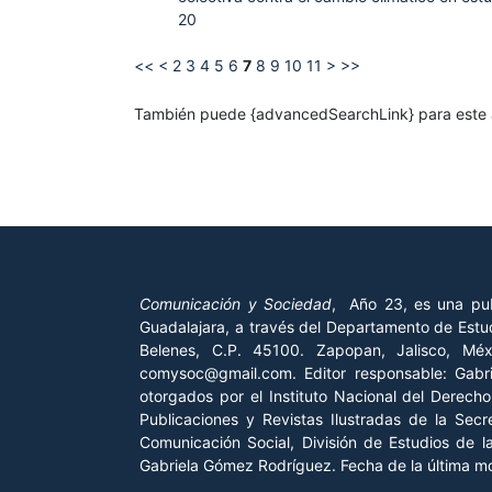
20
<<
<
2
3
4
5
6
7
8
9
10
11
>
>>
También puede {advancedSearchLink} para este a
Comunicación y Sociedad
, Año 23, es una pub
Guadalajara, a través del Departamento de Estud
Belenes, C.P. 45100. Zapopan, Jalisco, Mé
comysoc@gmail.com. Editor responsable: Gab
otorgados por el Instituto Nacional del Derech
Publicaciones y Revistas Ilustradas de la Sec
Comunicación Social, División de Estudios de 
Gabriela Gómez Rodríguez. Fecha de la última mod