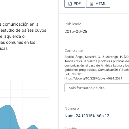
PDF
HTML
Publicado
de comunicación en la
l estudio de países cuyos
2015-06-29
e izquierda o
cias comunes en los
icas.
Cómo citar
Badillo, Ángel, Mastrini, G., & Marenghi, P. (20
Teoría crítica, izquierda y políticas públicas d
comunicación: el caso de América Latina y lo
gobiernos progresistas.
Comunicación Y Soci
(24), 95–126.
https://doi.org/10.32870/cys.v0i24.2524
Más formatos de cita
Número
Núm. 24 (2015): Año 12
Sección