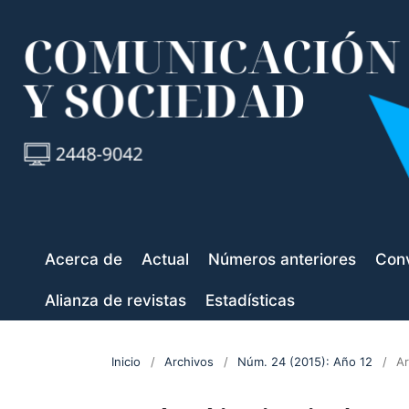
Acerca de
Actual
Números anteriores
Conv
Alianza de revistas
Estadísticas
Inicio
/
Archivos
/
Núm. 24 (2015): Año 12
/
Ar