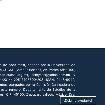
es de cada mes), editada por la Universidad de
 del CUCSH Campus Belenes, Av. Parres Arias 150,
iedad.cucsh.udg.mx, comysoc@yahoo.com.mx y
 04-2014-120517405800-203, ISSN: 2448-9042,
ambos otorgados por la Comisión Calificadora de
de este número: Departamento de Estudios de la
es, C.P. 45100. Zapopan, Jalisco, México, Dra.
¡Dejame ayudarte!