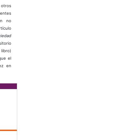
otros
ientes
ión no
ículo
iedad
itorio
libro)
que el
vez en