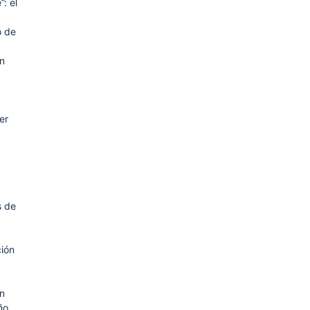
”: el
o de
en
,
er
s de
3
ión
ón
ño