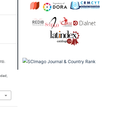
15).
e
s
edad
,