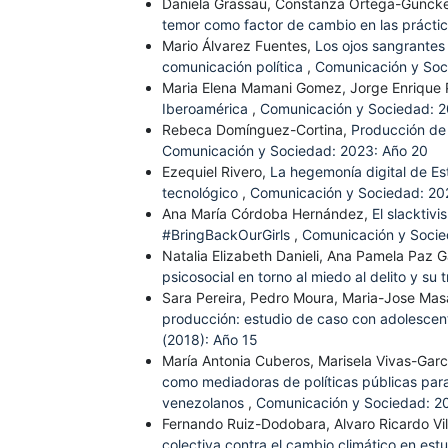
Daniela Grassau, Constanza Ortega-Gunckel
temor como factor de cambio en las práctic
Mario Álvarez Fuentes,
Los ojos sangrantes 
comunicación política
,
Comunicación y Soc
Maria Elena Mamani Gomez, Jorge Enrique
Iberoamérica
,
Comunicación y Sociedad: 2
Rebeca Domínguez-Cortina,
Producción de 
Comunicación y Sociedad: 2023: Año 20
Ezequiel Rivero,
La hegemonía digital de Es
tecnológico
,
Comunicación y Sociedad: 20
Ana María Córdoba Hernández,
El slacktiv
#BringBackOurGirls
,
Comunicación y Socie
Natalia Elizabeth Danieli, Ana Pamela Paz G
psicosocial en torno al miedo al delito y su
Sara Pereira, Pedro Moura, Maria-Jose Mas
producción: estudio de caso con adolescent
(2018): Año 15
María Antonia Cuberos, Marisela Vivas-Garc
como mediadoras de políticas públicas para
venezolanos
,
Comunicación y Sociedad: 2
Fernando Ruiz-Dodobara, Alvaro Ricardo Vi
colectiva contra el cambio climático en est