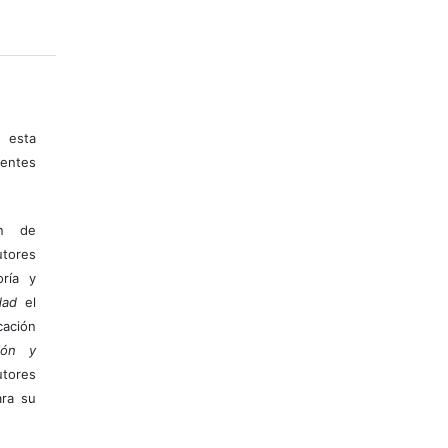
 esta
entes
ón de
tores
ría y
dad
el
ación
ión y
utores
ara su