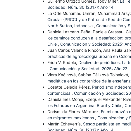
Guillermo Orozco Gómez, Toby Miller,
La Te
Sociedad: Núm. 30 (2017): Año 14
La Ode Muhamad Umran, Muhammad Arsy
Circular (PRCC) y de Patrón de Red de Comun
North Button, Indonesia
,
Comunicación y S
Daniela Lazcano-Peña, Daniela Grassau, Cla
los caminos conducen a la desafección: pro
Chile
,
Comunicación y Sociedad: 2025: Añ
Juan Carlos Valencia Rincón, Ana Paula Gar
prácticas de agroecología urbana en Colo
Frida V. Rodelo,
Declive de periódicos. La t
,
Comunicación y Sociedad: 2025: Año 22
Viera Kačinová, Sabína Gáliková Tolnaiová,
mediática en los contenidos de la enseñanz
Cosette Celecia Pérez,
Periodismo independ
contenciosa
,
Comunicación y Sociedad: 20
Daniela Inés Monje, Ezequiel Alexander Rive
los Estados en Argentina, Brasil y Chile
,
Com
Dorismilda Flores-Márquez,
En mi corazón c
en migrantes mexicanos
,
Comunicación y S
Martín Echeverría,
Sesgo partidista en medi
Sociedad: Núm. 30 (2017): Año 14