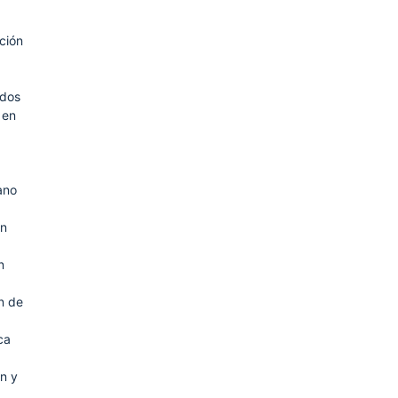
ción
dos
 en
ano
ón
n
ón de
ca
n y