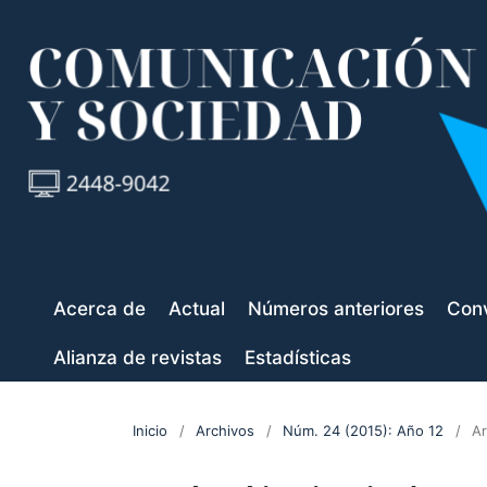
Acerca de
Actual
Números anteriores
Conv
Alianza de revistas
Estadísticas
Inicio
/
Archivos
/
Núm. 24 (2015): Año 12
/
Ar