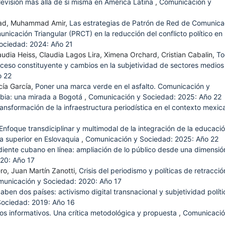
levisión más allá de sí misma en América Latina
,
Comunicación y
ad, Muhammad Amir,
Las estrategias de Patrón de Red de Comunica
icación Triangular (PRCT) en la reducción del conflicto político en
ociedad: 2024: Año 21
udia Heiss, Claudia Lagos Lira, Ximena Orchard, Cristian Cabalin,
To
ceso constituyente y cambios en la subjetividad de sectores medios
o 22
cía García,
Poner una marca verde en el asfalto. Comunicación y
mbia: una mirada a Bogotá
,
Comunicación y Sociedad: 2025: Año 22
ransformación de la infraestructura periodística en el contexto mexic
Enfoque transdiciplinar y multimodal de la integración de la educaci
a superior en Eslovaquia
,
Comunicación y Sociedad: 2025: Año 22
iente cubano en línea: ampliación de lo público desde una dimensió
20: Año 17
ro, Juan Martín Zanotti,
Crisis del periodismo y políticas de retracci
unicación y Sociedad: 2020: Año 17
aben dos países: activismo digital transnacional y subjetividad políti
ociedad: 2019: Año 16
os informativos. Una crítica metodológica y propuesta
,
Comunicació