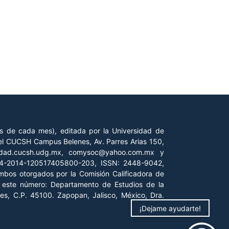
es de cada mes), editada por la Universidad de
 del CUCSH Campus Belenes, Av. Parres Arias 150,
iedad.cucsh.udg.mx, comysoc@yahoo.com.mx y
 04-2014-120517405800-203, ISSN: 2448-9042,
ambos otorgados por la Comisión Calificadora de
de este número: Departamento de Estudios de la
es, C.P. 45100. Zapopan, Jalisco, México, Dra.
¡Dejame ayudarte!