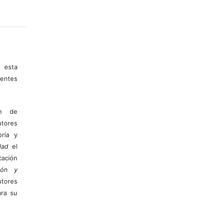
 esta
entes
ón de
tores
ría y
dad
el
ación
ión y
utores
ara su