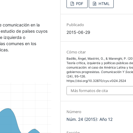
PDF
HTML
Publicado
de comunicación en la
l estudio de países cuyos
2015-06-29
e izquierda o
cias comunes en los
icas.
Cómo citar
Badillo, Ángel, Mastrini, G., & Marenghi, P. (20
Teoría crítica, izquierda y políticas públicas d
comunicación: el caso de América Latina y lo
gobiernos progresistas.
Comunicación Y Soci
(24), 95–126.
https://doi.org/10.32870/cys.v0i24.2524
Más formatos de cita
Número
Núm. 24 (2015): Año 12
Sección