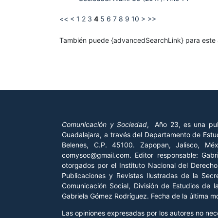
<<
<
1
2
3
4
5
6
7
8
9
10
>
>>
También puede {advancedSearchLink} para este a
Comunicación y Sociedad
, Año 23, es una pub
Guadalajara, a través del Departamento de Estud
Belenes, C.P. 45100. Zapopan, Jalisco, Mé
comysoc@gmail.com. Editor responsable: Gab
otorgados por el Instituto Nacional del Derech
Publicaciones y Revistas Ilustradas de la Sec
Comunicación Social, División de Estudios de 
Gabriela Gómez Rodríguez. Fecha de la última mod
Las opiniones expresadas por los autores no neces