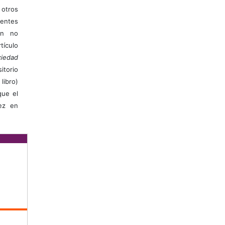
otros
ientes
ión no
ículo
iedad
itorio
libro)
que el
vez en