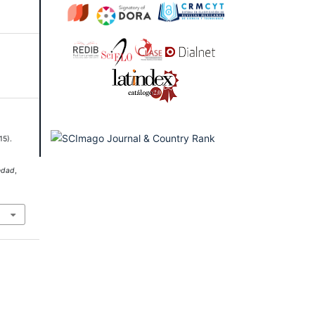
15).
e
s
edad
,