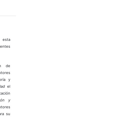
 esta
entes
ón de
tores
ría y
dad
el
ación
ión y
utores
ara su