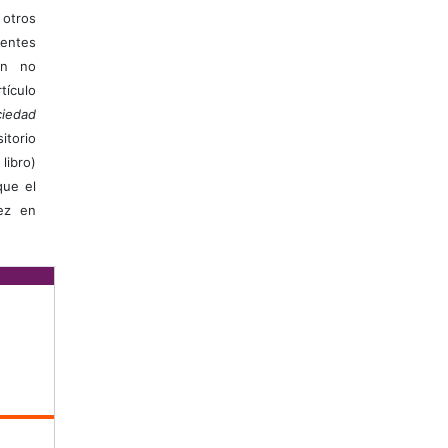
otros
ientes
ión no
ículo
iedad
itorio
libro)
que el
vez en