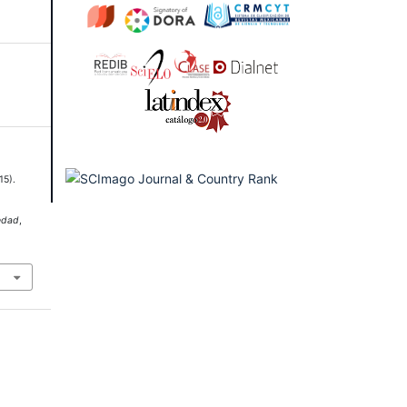
15).
e
s
edad
,