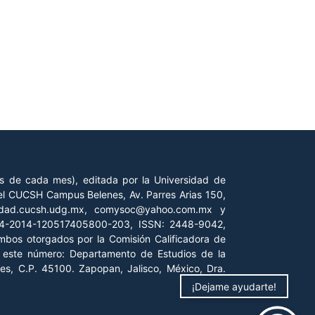
es de cada mes), editada por la Universidad de
 del CUCSH Campus Belenes, Av. Parres Arias 150,
iedad.cucsh.udg.mx, comysoc@yahoo.com.mx y
 04-2014-120517405800-203, ISSN: 2448-9042,
ambos otorgados por la Comisión Calificadora de
de este número: Departamento de Estudios de la
es, C.P. 45100. Zapopan, Jalisco, México, Dra.
¡Dejame ayudarte!