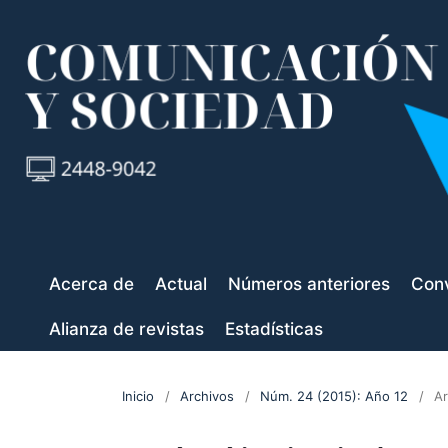
Acerca de
Actual
Números anteriores
Conv
Alianza de revistas
Estadísticas
Inicio
/
Archivos
/
Núm. 24 (2015): Año 12
/
Ar