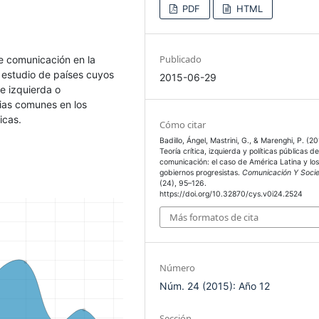
PDF
HTML
Publicado
de comunicación en la
l estudio de países cuyos
2015-06-29
e izquierda o
cias comunes en los
icas.
Cómo citar
Badillo, Ángel, Mastrini, G., & Marenghi, P. (20
Teoría crítica, izquierda y políticas públicas d
comunicación: el caso de América Latina y lo
gobiernos progresistas.
Comunicación Y Soci
(24), 95–126.
https://doi.org/10.32870/cys.v0i24.2524
Más formatos de cita
Número
Núm. 24 (2015): Año 12
Sección