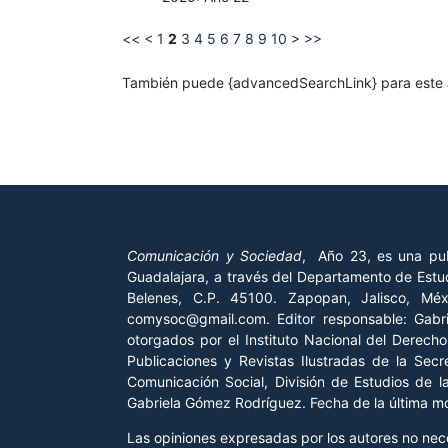
<<
<
1
2
3
4
5
6
7
8
9
10
>
>>
También puede {advancedSearchLink} para este a
Comunicación y Sociedad
, Año 23, es una pub
Guadalajara, a través del Departamento de Estud
Belenes, C.P. 45100. Zapopan, Jalisco, Mé
comysoc@gmail.com. Editor responsable: Gab
otorgados por el Instituto Nacional del Derech
Publicaciones y Revistas Ilustradas de la Sec
Comunicación Social, División de Estudios de 
Gabriela Gómez Rodríguez. Fecha de la última mod
Las opiniones expresadas por los autores no neces