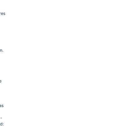
res
a
m.
e
as
z-
d: