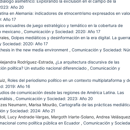
diálogo asimétrico: Explorando la exclusión en el campo de la
2023: Año 20
tina en Alemania: indicadores de etnocentrismo expresados en valo
: Año 17
os encuadres de juego estratégico y temático en la cobertura de
to mexicano
,
Comunicación y Sociedad: 2020: Año 17
rales,
Golpes mediáticos y desinformación en la era digital. La guerr
y Sociedad: 2020: Año 17
thesis in the new media environment
,
Comunicación y Sociedad: Nú
 Alejandra Rodríguez-Estrada,
¿La arquitectura discursiva de las
ación política? Un estudio nacional diferenciado
,
Comunicación y
uiz,
Roles del periodismo político en un contexto multiplataforma y d
d: 2019: Año 16
studios de comunicación desde las regiones de América Latina. Las
nálisis
,
Comunicación y Sociedad: 2023: Año 20
nezes Neumann, Marisa Mourão,
Cartografía de las prácticas mediátic
ón y Sociedad: 2024: Año 21
doli, Lucy Andrade-Vargas, Margoth Iriarte-Solano, Andrea Velásque
rmacional como política pública en Ecuador
,
Comunicación y Socieda