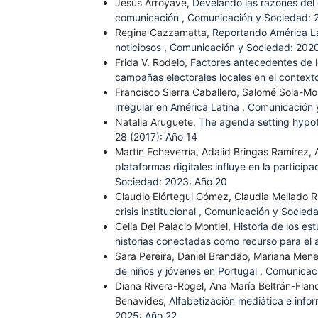
Jesús Arroyave,
Develando las razones del 
comunicación
,
Comunicación y Sociedad: 
Regina Cazzamatta,
Reportando América La
noticiosos
,
Comunicación y Sociedad: 2020
Frida V. Rodelo,
Factores antecedentes de l
campañas electorales locales en el contex
Francisco Sierra Caballero, Salomé Sola-Mo
irregular en América Latina
,
Comunicación 
Natalia Aruguete,
The agenda setting hypo
28 (2017): Año 14
Martín Echeverría, Adalid Bringas Ramírez,
plataformas digitales influye en la particip
Sociedad: 2023: Año 20
Claudio Elórtegui Gómez, Claudia Mellado R
crisis institucional
,
Comunicación y Socieda
Celia Del Palacio Montiel,
Historia de los e
historias conectadas como recurso para el a
Sara Pereira, Daniel Brandão, Mariana Me
de niños y jóvenes en Portugal
,
Comunicaci
Diana Rivera-Rogel, Ana María Beltrán-Flan
Benavides,
Alfabetización mediática e info
2025: Año 22