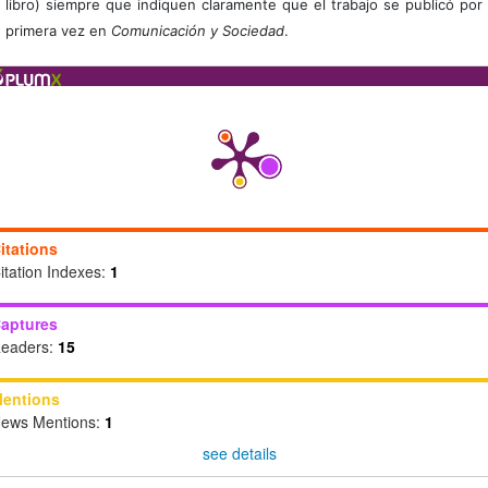
libro) siempre que indiquen claramente que el trabajo se publicó por
primera vez en
Comunicación y Sociedad
.
itations
itation Indexes:
1
aptures
eaders:
15
entions
ews Mentions:
1
see details