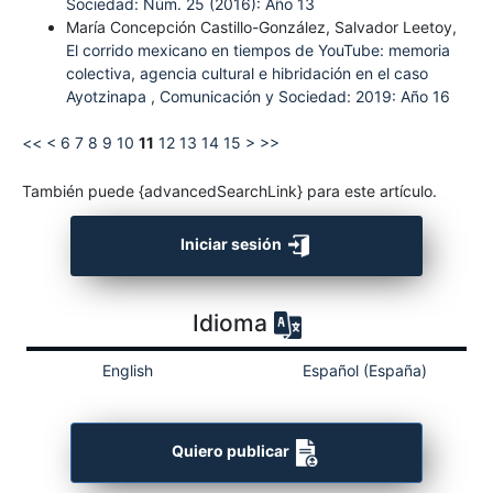
Sociedad: Núm. 25 (2016): Año 13
María Concepción Castillo-González, Salvador Leetoy,
El corrido mexicano en tiempos de YouTube: memoria
colectiva, agencia cultural e hibridación en el caso
Ayotzinapa
,
Comunicación y Sociedad: 2019: Año 16
<<
<
6
7
8
9
10
11
12
13
14
15
>
>>
También puede {advancedSearchLink} para este artículo.
Iniciar sesión
Idioma
English
Español (España)
Quiero publicar