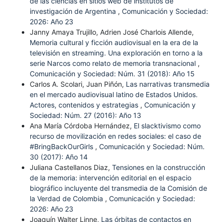
de las ciencias en sitios web de institutos de
investigación de Argentina
,
Comunicación y Sociedad:
2026: Año 23
Janny Amaya Trujillo, Adrien José Charlois Allende,
Memoria cultural y ficción audiovisual en la era de la
televisión en streaming. Una exploración en torno a la
serie Narcos como relato de memoria transnacional
,
Comunicación y Sociedad: Núm. 31 (2018): Año 15
Carlos A. Scolari, Juan Piñón,
Las narrativas transmedia
en el mercado audiovisual latino de Estados Unidos.
Actores, contenidos y estrategias
,
Comunicación y
Sociedad: Núm. 27 (2016): Año 13
Ana María Córdoba Hernández,
El slacktivismo como
recurso de movilización en redes sociales: el caso de
#BringBackOurGirls
,
Comunicación y Sociedad: Núm.
30 (2017): Año 14
Juliana Castellanos Diaz,
Tensiones en la construcción
de la memoria: intervención editorial en el espacio
biográfico incluyente del transmedia de la Comisión de
la Verdad de Colombia
,
Comunicación y Sociedad:
2026: Año 23
Joaquín Walter Linne,
Las órbitas de contactos en