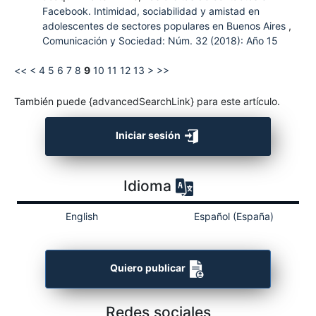
Facebook. Intimidad, sociabilidad y amistad en
adolescentes de sectores populares en Buenos Aires
,
Comunicación y Sociedad: Núm. 32 (2018): Año 15
<<
<
4
5
6
7
8
9
10
11
12
13
>
>>
También puede {advancedSearchLink} para este artículo.
Iniciar sesión
Idioma
English
Español (España)
Quiero publicar
Redes sociales