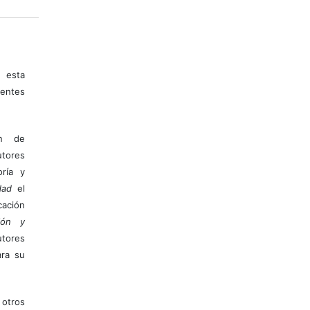
 esta
entes
ón de
tores
ría y
dad
el
ación
ión y
utores
ara su
otros