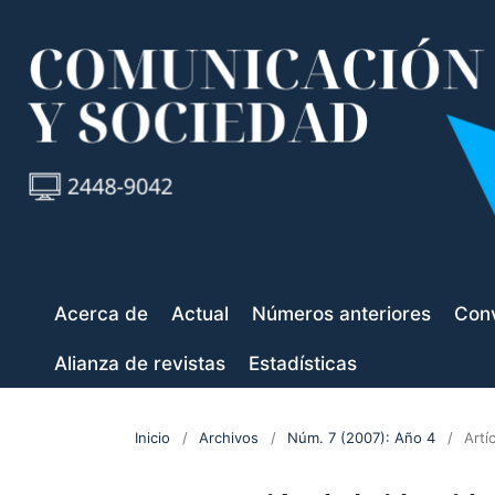
Acerca de
Actual
Números anteriores
Conv
Alianza de revistas
Estadísticas
Inicio
/
Archivos
/
Núm. 7 (2007): Año 4
/
Artí