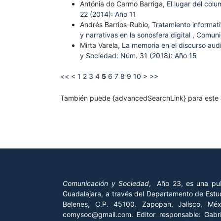
Antónia do Carmo Barriga,
El lugar del col
22 (2014): Año 11
Andrés Barrios-Rubio,
Tratamiento informat
y narrativas en la sonosfera digital
,
Comuni
Mirta Varela,
La memoria en el discurso audi
y Sociedad: Núm. 31 (2018): Año 15
<<
<
1
2
3
4
5
6
7
8
9
10
>
>>
También puede {advancedSearchLink} para este a
Comunicación y Sociedad
, Año 23, es una pub
Guadalajara, a través del Departamento de Estud
Belenes, C.P. 45100. Zapopan, Jalisco, Mé
comysoc@gmail.com. Editor responsable: Gab