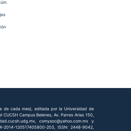
Núm.
jes
ión
es de cada mes), editada por la Universidad de
 del CUCSH Campus Belenes, Av. Parres Arias 150,
iedad.cucsh.udg.mx, comysoc@yahoo.com.mx y
 04-2014-120517405800-203, ISSN: 2448-9042,