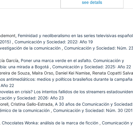
see details
sademont,
Feminidad y neoliberalismo en las series televisivas españo
8-2015)
,
Comunicación y Sociedad: 2022: Año 19
 investigación de la comunicación
,
Comunicación y Sociedad: Núm. 2
cía García,
Poner una marca verde en el asfalto. Comunicación y
mbia: una mirada a Bogotá
,
Comunicación y Sociedad: 2025: Año 22
ereira de Souza, Maíra Orso, Daniel Kei Namise, Renata Copatti Salva
rsos antimediáticos: medios y políticos brasileños durante la campaña
 Año 22
novelas en crisis? Los intentos fallidos de los streamers estadounide
ación y Sociedad: 2026: Año 23
ell, Cristina Gallo-Estrada,
A 30 años de Comunicación y Sociedad
émico de la comunicación
,
Comunicación y Sociedad: Núm. 30 (201
,
Chocolates Wonka: análisis de la marca de ficción
,
Comunicación y