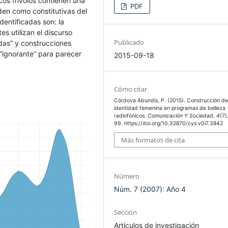
cos frívolos contienen una
PDF
den como constitutivas del
dentificadas son: la
es utilizan el discurso
Publicado
idas” y construcciones
 “ignorante” para parecer
2015-09-18
Cómo citar
Córdova Abundis, P. (2015). Construcción de
identidad femenina en programas de belleza
radiofónicos.
Comunicación Y Sociedad
,
4
(7)
99. https://doi.org/10.32870/cys.v0i7.3842
Más formatos de cita
Número
Núm. 7 (2007): Año 4
Sección
Artículos de investigación