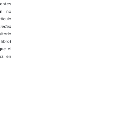
ientes
ión no
ículo
iedad
itorio
libro)
que el
vez en