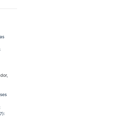
las
3
dor,
nses
:
7):