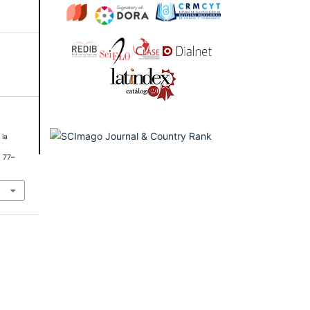
 la
, 77–