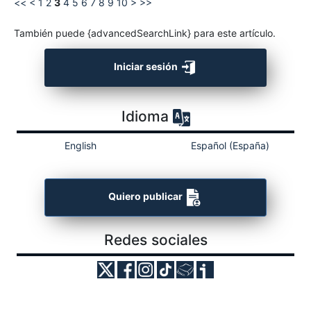
<<
<
1
2
3
4
5
6
7
8
9
10
>
>>
También puede {advancedSearchLink} para este artículo.
Iniciar sesión
Idioma
English
Español (España)
Quiero publicar
Redes sociales