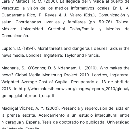
Lara y Mateos, R. M. (2006). La llegada del vih/sida al puerto d
Veracruz: la visión de los medios informativos locales. En L. A
Guadarrama Rico, P. Reyes & J. Valero (Eds.), Comunicación 
salud. Coordenadas juveniles y familiares (pp. 59-76). Toluca
México: Universidad Cristóbal Colón/Familia y Medios d
Comunicación.
Lupton, D. (1994). Moral threats and dangerous desires: aids in th
news media. Londres, Inglaterra: Taylor and Francis.
Macharia, S., O’Connor, D. & Ndangam, L. (2010). Who makes th
news? Global Media Monitoring Project 2010. Londres, Inglaterra
Weighted Average Cost of Capital. Recuperado el 13 de abril d
2013 de http://whomakesthenews.org/images/reports_2010/global
gmmp_global_report_en.pdf
Madrigal Vílchez, A. Y. (2000). Presencia y repercusión del sida e
la prensa escrita. Acercamiento a un estudio intercultural entr
Nicaragua y España. Tesis de doctorado no publicada. Universida
de Valencia, España.