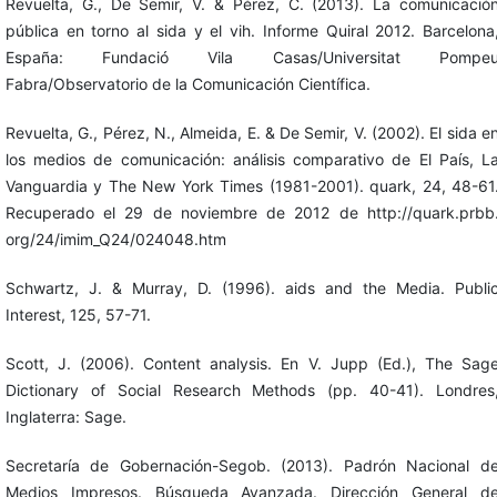
Revuelta, G., De Semir, V. & Pérez, C. (2013). La comunicació
pública en torno al sida y el vih. Informe Quiral 2012. Barcelona
España: Fundació Vila Casas/Universitat Pompe
Fabra/Observatorio de la Comunicación Científica.
Revuelta, G., Pérez, N., Almeida, E. & De Semir, V. (2002). El sida e
los medios de comunicación: análisis comparativo de El País, L
Vanguardia y The New York Times (1981-2001). quark, 24, 48-61
Recuperado el 29 de noviembre de 2012 de http://quark.prbb
org/24/imim_Q24/024048.htm
Schwartz, J. & Murray, D. (1996). aids and the Media. Publi
Interest, 125, 57-71.
Scott, J. (2006). Content analysis. En V. Jupp (Ed.), The Sag
Dictionary of Social Research Methods (pp. 40-41). Londres
Inglaterra: Sage.
Secretaría de Gobernación-Segob. (2013). Padrón Nacional d
Medios Impresos. Búsqueda Avanzada. Dirección General d