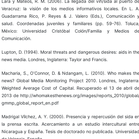
Lara y Mateos, R. M. (2006). La llegada del vih/sida al puerto d
Veracruz: la visión de los medios informativos locales. En L. A
Guadarrama Rico, P. Reyes & J. Valero (Eds.), Comunicación 
salud. Coordenadas juveniles y familiares (pp. 59-76). Toluca
México: Universidad Cristóbal Colón/Familia y Medios d
Comunicación.
Lupton, D. (1994). Moral threats and dangerous desires: aids in th
news media. Londres, Inglaterra: Taylor and Francis.
Macharia, S., O’Connor, D. & Ndangam, L. (2010). Who makes th
news? Global Media Monitoring Project 2010. Londres, Inglaterra
Weighted Average Cost of Capital. Recuperado el 13 de abril d
2013 de http://whomakesthenews.org/images/reports_2010/global
gmmp_global_report_en.pdf
Madrigal Vílchez, A. Y. (2000). Presencia y repercusión del sida e
la prensa escrita. Acercamiento a un estudio intercultural entr
Nicaragua y España. Tesis de doctorado no publicada. Universida
de Valencia, España.