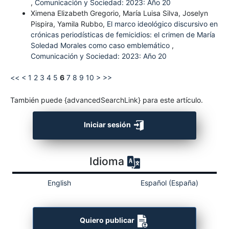
,
Comunicación y Sociedad: 2023: Año 20
Ximena Elizabeth Gregorio, María Luisa Silva, Joselyn
Pispira, Yamila Rubbo,
El marco ideológico discursivo en
crónicas periodísticas de femicidios: el crimen de María
Soledad Morales como caso emblemático
,
Comunicación y Sociedad: 2023: Año 20
<<
<
1
2
3
4
5
6
7
8
9
10
>
>>
También puede {advancedSearchLink} para este artículo.
Iniciar sesión
Idioma
English
Español (España)
Quiero publicar