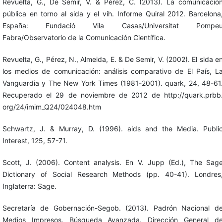
Revuelta, G., De Semir, V. & Pérez, C. (2013). La comunicació
pública en torno al sida y el vih. Informe Quiral 2012. Barcelona
España: Fundació Vila Casas/Universitat Pompe
Fabra/Observatorio de la Comunicación Científica.
Revuelta, G., Pérez, N., Almeida, E. & De Semir, V. (2002). El sida e
los medios de comunicación: análisis comparativo de El País, L
Vanguardia y The New York Times (1981-2001). quark, 24, 48-61
Recuperado el 29 de noviembre de 2012 de http://quark.prbb
org/24/imim_Q24/024048.htm
Schwartz, J. & Murray, D. (1996). aids and the Media. Publi
Interest, 125, 57-71.
Scott, J. (2006). Content analysis. En V. Jupp (Ed.), The Sag
Dictionary of Social Research Methods (pp. 40-41). Londres
Inglaterra: Sage.
Secretaría de Gobernación-Segob. (2013). Padrón Nacional d
Medios Impresos. Búsqueda Avanzada. Dirección General d