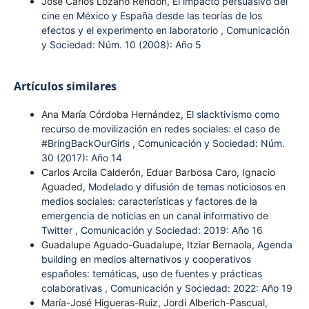
José Carlos Lozano Rendón,
El impacto persuasivo del
cine en México y España desde las teorías de los
efectos y el experimento en laboratorio
,
Comunicación
y Sociedad: Núm. 10 (2008): Año 5
Artículos similares
Ana María Córdoba Hernández,
El slacktivismo como
recurso de movilización en redes sociales: el caso de
#BringBackOurGirls
,
Comunicación y Sociedad: Núm.
30 (2017): Año 14
Carlos Arcila Calderón, Eduar Barbosa Caro, Ignacio
Aguaded,
Modelado y difusión de temas noticiosos en
medios sociales: características y factores de la
emergencia de noticias en un canal informativo de
Twitter
,
Comunicación y Sociedad: 2019: Año 16
Guadalupe Aguado-Guadalupe, Itziar Bernaola,
Agenda
building en medios alternativos y cooperativos
españoles: temáticas, uso de fuentes y prácticas
colaborativas
,
Comunicación y Sociedad: 2022: Año 19
María-José Higueras-Ruiz, Jordi Alberich-Pascual,