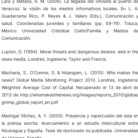
Lara y Mateos, R. M. (2006). La llegada del vih/sida al puerto d
Veracruz: la visión de los medios informativos locales. En L. A
Guadarrama Rico, P. Reyes & J. Valero (Eds.), Comunicación 
salud. Coordenadas juveniles y familiares (pp. 59-76). Toluca
México: Universidad Cristóbal Colón/Familia y Medios d
Comunicación.
Lupton, D. (1994). Moral threats and dangerous desires: aids in th
news media. Londres, Inglaterra: Taylor and Francis.
Macharia, S., O’Connor, D. & Ndangam, L. (2010). Who makes th
news? Global Media Monitoring Project 2010. Londres, Inglaterra
Weighted Average Cost of Capital. Recuperado el 13 de abril d
2013 de http://whomakesthenews.org/images/reports_2010/global
gmmp_global_report_en.pdf
Madrigal Vílchez, A. Y. (2000). Presencia y repercusión del sida e
la prensa escrita. Acercamiento a un estudio intercultural entr
Nicaragua y España. Tesis de doctorado no publicada. Universida
de Valencia, España.