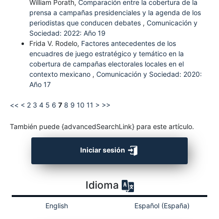
William Porath,
Comparación entre la cobertura de la
prensa a campañas presidenciales y la agenda de los
periodistas que conducen debates
,
Comunicación y
Sociedad: 2022: Año 19
Frida V. Rodelo,
Factores antecedentes de los
encuadres de juego estratégico y temático en la
cobertura de campañas electorales locales en el
contexto mexicano
,
Comunicación y Sociedad: 2020:
Año 17
<<
<
2
3
4
5
6
7
8
9
10
11
>
>>
También puede {advancedSearchLink} para este artículo.
Iniciar sesión
Idioma
English
Español (España)