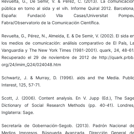
Revuelta, G., De Semir, V. & Pérez, C. (2013). La comunicació
pública en torno al sida y el vih. Informe Quiral 2012. Barcelona
España: Fundació Vila Casas/Universitat Pompe
Fabra/Observatorio de la Comunicación Científica.
Revuelta, G., Pérez, N., Almeida, E. & De Semir, V. (2002). El sida e
los medios de comunicación: análisis comparativo de El País, L
Vanguardia y The New York Times (1981-2001). quark, 24, 48-61
Recuperado el 29 de noviembre de 2012 de http://quark.prbb
org/24/imim_Q24/024048.htm
Schwartz, J. & Murray, D. (1996). aids and the Media. Publi
Interest, 125, 57-71.
Scott, J. (2006). Content analysis. En V. Jupp (Ed.), The Sag
Dictionary of Social Research Methods (pp. 40-41). Londres
Inglaterra: Sage.
Secretaría de Gobernación-Segob. (2013). Padrón Nacional d
Medios Impresos. Búsqueda Avanzada. Dirección General d